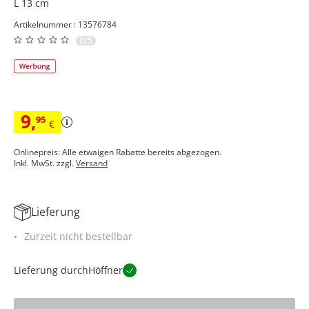
L 13 cm
Artikelnummer : 13576784
0/5
9
,
95
€
Onlinepreis: Alle etwaigen Rabatte bereits abgezogen.
Inkl. MwSt. zzgl.
Versand
Lieferung
Zurzeit nicht bestellbar
Lieferung durch
Höffner