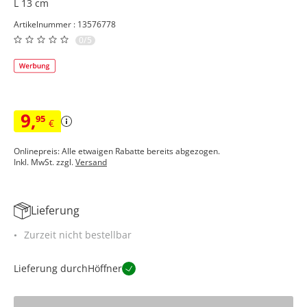
L 13 cm
Artikelnummer : 13576778
0/5
9
,
95
€
Onlinepreis: Alle etwaigen Rabatte bereits abgezogen.
Inkl. MwSt. zzgl.
Versand
Lieferung
Zurzeit nicht bestellbar
Lieferung durch
Höffner