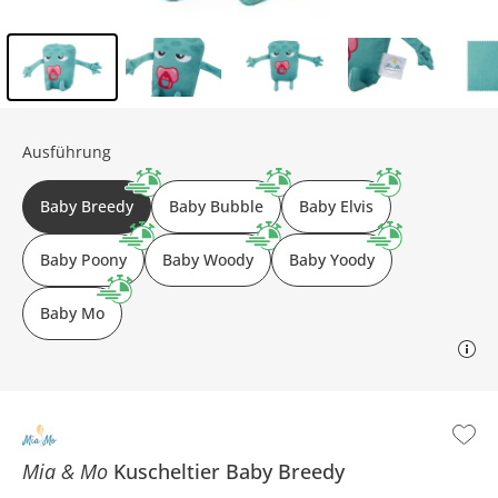
Inhalt der Seitenleiste überspringen - Zum Seitenende
Ausführung
Baby Breedy
Baby Bubble
Baby Elvis
Baby Poony
Baby Woody
Baby Yoody
Baby Mo
Mia & Mo
Kuscheltier
Baby Breedy