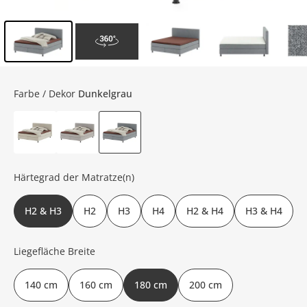
Inhalt der Seitenleiste überspringen - Zum Seitenende
Farbe / Dekor
Dunkelgrau
Härtegrad der Matratze(n)
H2 & H3
H2
H3
H4
H2 & H4
H3 & H4
Liegefläche Breite
140 cm
160 cm
180 cm
200 cm