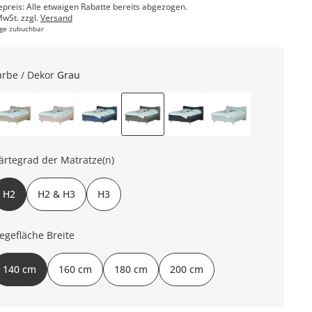
epreis: Alle etwaigen Rabatte bereits abgezogen.
MwSt. zzgl.
Versand
ge zubuchbar
arbe / Dekor
Grau
ärtegrad der Matratze(n)
H2
H2 & H3
H3
iegefläche Breite
140 cm
160 cm
180 cm
200 cm