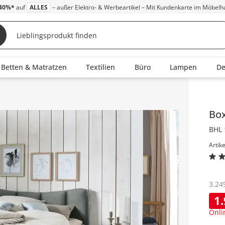
40%*
auf
ALLES
– außer Elektro- & Werbeartikel – Mit Kundenkarte im Möbelh
Betten & Matratzen
Textilien
Büro
Lampen
D
Inha
Box
BHL 
Artik
3.24
1
Onli