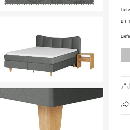
Lief
BITT
Lief