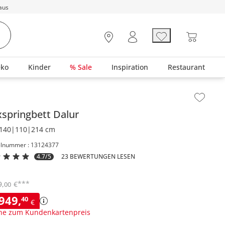
aus
eko
Kinder
% Sale
Inspiration
Restaurant
lt der Seitenleiste überspringen - Zum Seitenende
springbett
Dalur
140|110|214 cm
elnummer : 13124377
4.7/5
23 BEWERTUNGEN LESEN
***
9
,
€
00
.949
,
40
€
ne zum Kundenkartenpreis