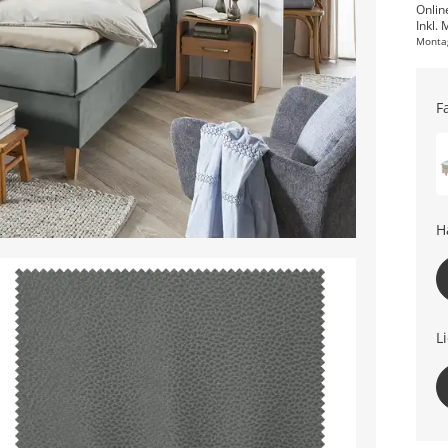
Onlin
Inkl. 
Monta
F
H
L