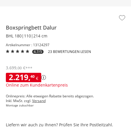
Boxspringbett
Dalur
BHL 180|110|214 cm
Artikelnummer : 13124297
4.7/5
23 BEWERTUNGEN LESEN
3.699
,
€
00
***
2.219
,
40
€
Online zum Kundenkartenpreis
Onlinepreis: Alle etwaigen Rabatte bereits abgezogen.
Inkl. MwSt. zzgl.
Versand
Montage zubuchbar
Liefern wir auch zu Ihnen? Prüfen Sie Ihre Postleitzahl.