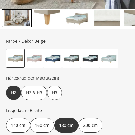
Inhalt der Seitenleiste überspringen - Zum Seitenende
Farbe / Dekor
Beige
Härtegrad der Matratze(n)
H2
H2 & H3
H3
Liegefläche Breite
140 cm
160 cm
180 cm
200 cm