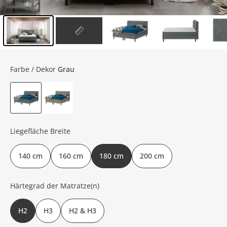
Inhalt der Seitenleiste überspringen - Zum Seitenende
Farbe / Dekor
Grau
Liegefläche Breite
140 cm
160 cm
180 cm
200 cm
Härtegrad der Matratze(n)
H2
H3
H2 & H3