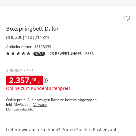
Boxspringbett
Dalur
BHL 200|110|214 cm
Artikelnummer : 13123439
4.7/5
23 BEWERTUNGEN LESEN
3.929
,
€
00
***
2.357
,
40
€
Online zum Kundenkartenpreis
Onlinepreis: Alle etwaigen Rabatte bereits abgezogen.
Inkl. MwSt. zzgl.
Versand
Montage zubuchbar
Liefern wir auch zu Ihnen? Prüfen Sie Ihre Postleitzahl.