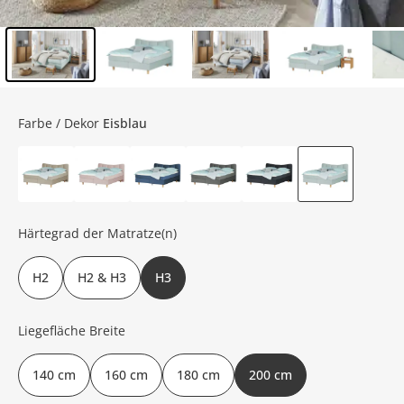
Inhalt der Seitenleiste überspringen - Zum Seitenende
Farbe / Dekor
Eisblau
Härtegrad der Matratze(n)
H2
H2 & H3
H3
Liegefläche Breite
140 cm
160 cm
180 cm
200 cm