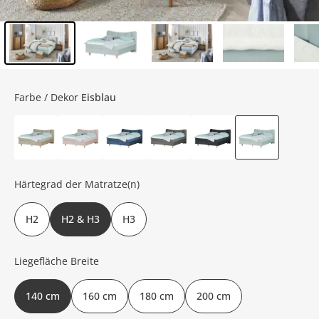
Inhalt der Seitenleiste überspringen - Zum Seitenende
Farbe / Dekor
Eisblau
Härtegrad der Matratze(n)
H2
H2 & H3
H3
Liegefläche Breite
140 cm
160 cm
180 cm
200 cm