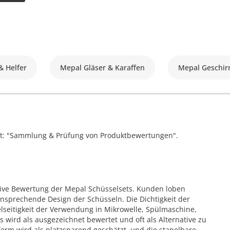
 Helfer
Mepal Gläser & Karaffen
Mepal Geschir
ift: "Sammlung & Prüfung von Produktbewertungen".
ive Bewertung der Mepal Schüsselsets. Kunden loben
ansprechende Design der Schüsseln. Die Dichtigkeit der
lseitigkeit der Verwendung in Mikrowelle, Spülmaschine,
s wird als ausgezeichnet bewertet und oft als Alternative zu
orm wird als platzsparend geschätzt, und die stapelbare