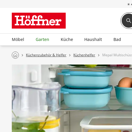
☀
Möbel
Garten
Küche
Haushalt
Bad
Küchenzubehör & Helfer
Küchenhelfer
Mepal Multischüss