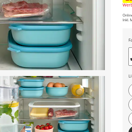
Werb
Onlin
Inkl. 
F
L