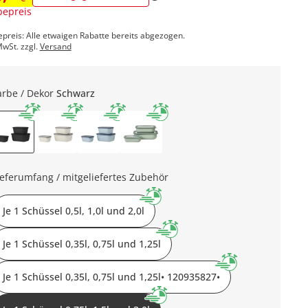
epreis
epreis: Alle etwaigen Rabatte bereits abgezogen.
MwSt. zzgl.
Versand
arbe / Dekor
Schwarz
ieferumfang / mitgeliefertes Zubehör
Je 1 Schüssel 0,5l, 1,0l und 2,0l
Je 1 Schüssel 0,35l, 0,75l und 1,25l
Je 1 Schüssel 0,35l, 0,75l und 1,25l• 120935827•