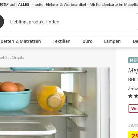
40%*
auf
ALLES
– außer Elektro- & Werbeartikel – Mit Kundenkarte im Möbelh
Betten & Matratzen
Textilien
Büro
Lampen
D
el-Set Cirqula
Inha
Me
BHL 
Artik
39
,
9
2