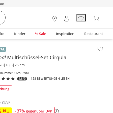
aus
eko
Kinder
% Sale
Inspiration
Restaurant
lt der Seitenleiste überspringen - Zum Seitenende
pal
Multischüssel-Set
Cirqula
20|10,5|25 cm
elnummer : 12532561
4.8/5
158 BEWERTUNGEN LESEN
UVP
€
9
5
,
19
-
37
%
gegenüber UVP
€