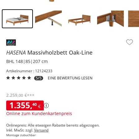
Inhalt der Seitenleiste überspringen - Zum Seitenende
HASENA
Massivholzbett
Oak-Line
BHL 148|85|207 cm
Artikelnummer : 12124233
5/5
EINE BEWERTUNG LESEN
2.259
,
€
00
***
1.355
,
40
€
Online zum Kundenkartenpreis
Onlinepreis: Alle etwaigen Rabatte bereits abgezogen.
Inkl. MwSt. zzgl.
Versand
Montage zubuchbar