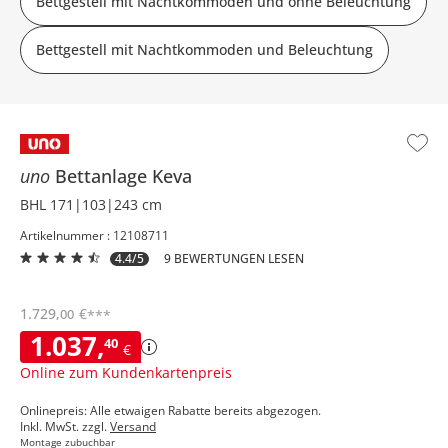
Bettgestell mit Nachtkommoden und ohne Beleuchtung
Bettgestell mit Nachtkommoden und Beleuchtung
uno
Bettanlage
Keva
BHL 171|103|243 cm
Artikelnummer : 12108711
4.4/5
9 BEWERTUNGEN LESEN
1.729
,
€
00
***
1.037
,
40
€
Online zum Kundenkartenpreis
Onlinepreis: Alle etwaigen Rabatte bereits abgezogen.
Inkl. MwSt. zzgl.
Versand
Montage zubuchbar