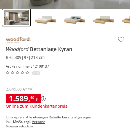
Inhalt der Seitenleiste überspringen - Zum Seitenende
Woodford
Bettanlage
Kyran
BHL 309|97|218 cm
Artikelnummer : 12108137
0/5
2.649
,
€
00
***
1.589
,
40
€
Online zum Kundenkartenpreis
Onlinepreis: Alle etwaigen Rabatte bereits abgezogen.
Inkl. MwSt. zzgl.
Versand
Montage zubuchbar