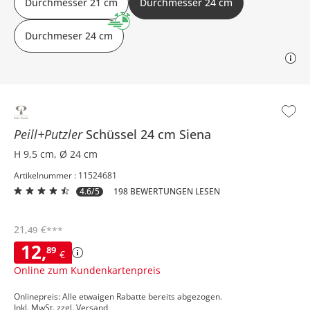
Durchmesser 21 cm
Durchmesser 24 cm
Durchmeser 24 cm
Peill+Putzler
Schüssel 24 cm
Siena
H 9,5 cm, Ø 24 cm
Artikelnummer : 11524681
4.6/5
198 BEWERTUNGEN LESEN
21
,
€
49
***
12
,
89
€
Online zum Kundenkartenpreis
Onlinepreis: Alle etwaigen Rabatte bereits abgezogen.
Inkl. MwSt. zzgl.
Versand