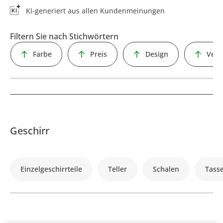
KI-generiert aus allen Kundenmeinungen
Filtern Sie nach Stichwörtern
Farbe
Preis
Design
Vera
Geschirr
Einzelgeschirrteile
Teller
Schalen
Tass