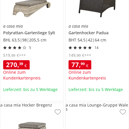
a casa mia
a casa mia
Polyrattan-Gartenliege
Sylt
Gartenhocker
Padua
BHL 63,5|98|205,5 cm
BHT 54,5|42|64 cm
5
14
519
,
€
149
,
€
99
99
***
***
270
,
77
,
39
99
€
€
Online zum
Online zum
Kundenkartenpreis
Kundenkartenpreis
Lieferzeit: bis zu 5 Werktage
Lieferzeit: bis zu 5 Werktage
a casa mia Hocker Bregenz
a casa mia Lounge-Gruppe Wale
s