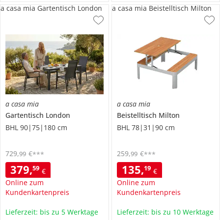
a casa mia Gartentisch London
a casa mia Beistelltisch Milton
a casa mia
a casa mia
Gartentisch
London
Beistelltisch
Milton
BHL 90|75|180 cm
BHL 78|31|90 cm
729
,
€
259
,
€
99
99
***
***
379
,
135
,
59
19
€
€
Online zum
Online zum
Kundenkartenpreis
Kundenkartenpreis
Lieferzeit: bis zu 5 Werktage
Lieferzeit: bis zu 10 Werktage