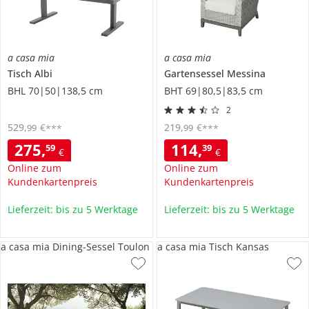
a casa mia
a casa mia
Tisch
Albi
Gartensessel
Messina
BHL 70|50|138,5 cm
BHT 69|80,5|83,5 cm
2
529
,
€
219
,
€
99
99
***
***
275
,
114
,
59
39
€
€
Online zum
Online zum
Kundenkartenpreis
Kundenkartenpreis
Lieferzeit: bis zu 5 Werktage
Lieferzeit: bis zu 5 Werktage
a casa mia Dining-Sessel Toulon
a casa mia Tisch Kansas