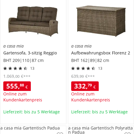
a casa mia
a casa mia
Gartensofa, 3-sitzig
Reggio
Aufbewahrungsbox
Florenz 2
BHT 209|110|87 cm
BHT 162|89|82 cm
13
13
1.069
,
€
639
,
€
00
99
***
***
555
,
332
,
88
79
€
€
Online zum
Online zum
Kundenkartenpreis
Kundenkartenpreis
Lieferzeit: bis zu 5 Werktage
Lieferzeit: bis zu 5 Werktage
a casa mia Gartentisch Padua
a casa mia Gartentisch Polyratta
n Padua