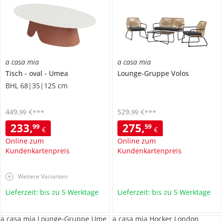
a casa mia
a casa mia
Tisch
oval
Umea
Lounge-Gruppe
Volos
BHL 68|35|125 cm
449
,
€
529
,
€
99
99
***
***
233
,
275
,
99
59
€
€
Online zum
Online zum
Kundenkartenpreis
Kundenkartenpreis
Weitere Varianten
Lieferzeit: bis zu 5 Werktage
Lieferzeit: bis zu 5 Werktage
a casa mia Lounge-Gruppe Ume
a casa mia Hocker London