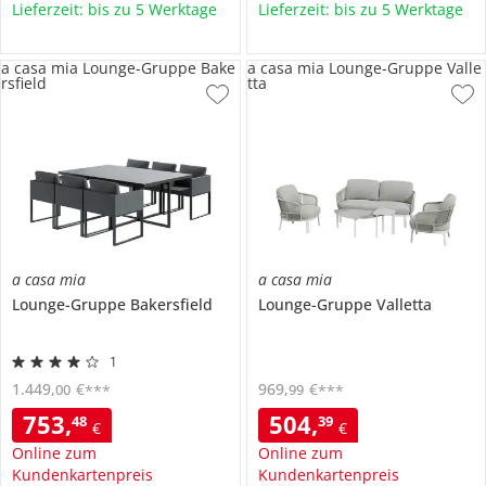
Lieferzeit: bis zu 5 Werktage
Lieferzeit: bis zu 5 Werktage
a casa mia Lounge-Gruppe Bake
a casa mia Lounge-Gruppe Valle
rsfield
tta
a casa mia
a casa mia
Lounge-Gruppe
Bakersfield
Lounge-Gruppe
Valletta
1
1.449
,
€
969
,
€
00
99
***
***
753
,
504
,
48
39
€
€
Online zum
Online zum
Kundenkartenpreis
Kundenkartenpreis