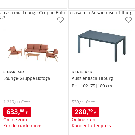
a casa mia Lounge-Gruppe Boto
a casa mia Ausziehtisch Tilburg
gá
a casa mia
a casa mia
Lounge-Gruppe
Botogá
Ausziehtisch
Tilburg
BHL 102|75|180 cm
1.219
,
€
539
,
€
00
99
***
***
633
,
280
,
88
79
€
€
Online zum
Online zum
Kundenkartenpreis
Kundenkartenpreis