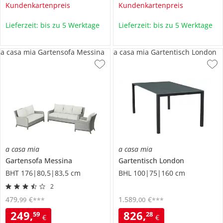
Kundenkartenpreis
Kundenkartenpreis
Lieferzeit: bis zu 5 Werktage
Lieferzeit: bis zu 5 Werktage
a casa mia Gartensofa Messina
a casa mia Gartentisch London
a casa mia
a casa mia
Gartensofa
Messina
Gartentisch
London
BHT 176|80,5|83,5 cm
BHL 100|75|160 cm
2
479
,
€
1.589
,
€
99
00
***
***
249
,
826
,
59
28
€
€