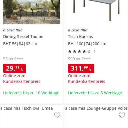
a casa mia
a casa mia
Dining-Sessel
Toulon
Tisch
Kansas
BHT 56|84|62 cm
BHL 100|74|200 cm
1
55
,
€
599
,
€
99
99
***
***
29
,
311
,
11
99
€
€
Online zum
Online zum
Kundenkartenpreis
Kundenkartenpreis
Lieferzeit: bis zu 10 Werktage
Lieferzeit: bis zu 5 Werktage
a casa mia Tisch oval Umea
a casa mia Lounge-Gruppe Volos