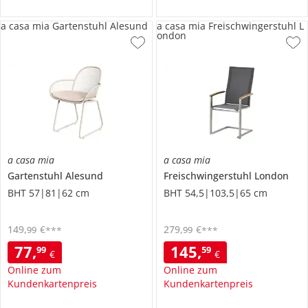
a casa mia Gartenstuhl Alesund
a casa mia Freischwingerstuhl L
ondon
a casa mia
a casa mia
Gartenstuhl
Alesund
Freischwingerstuhl
London
BHT 57|81|62 cm
BHT 54,5|103,5|65 cm
149
,
€
279
,
€
99
99
***
***
77
,
145
,
99
59
€
€
Online zum
Online zum
Kundenkartenpreis
Kundenkartenpreis