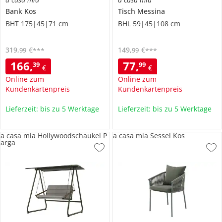
Bank
Kos
Tisch
Messina
BHT 175|45|71 cm
BHL 59|45|108 cm
319
,
€
149
,
€
99
99
***
***
166
,
77
,
39
99
€
€
Online zum
Online zum
Kundenkartenpreis
Kundenkartenpreis
Lieferzeit: bis zu 5 Werktage
Lieferzeit: bis zu 5 Werktage
a casa mia Hollywoodschaukel P
a casa mia Sessel Kos
arga