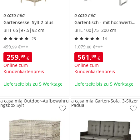
a casa mia
a casa mia
Gartensessel
Sylt 2 plus
Gartentisch
mit hochwertiger Keramiktischplatte
BHT 65|97,5|92 cm
BHL 100|75|200 cm
23
14
499
,
€
1.079
,
€
99
00
***
***
259
,
561
,
99
08
€
€
Online zum
Online zum
Kundenkartenpreis
Kundenkartenpreis
Lieferzeit: bis zu 5 Werktage
Lieferzeit: bis zu 5 Werktage
a casa mia Outdoor-Aufbewahru
a casa mia Garten-Sofa, 3-Sitzer
ngsbox Sylt
Padua