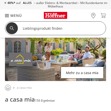
☀
40%*
auf
ALLES
– außer Elektro- & Werbeartikel – Mit Kundenkarte im
Möbelhaus
MENÜ
Mehr zu a casa mia
a casa mia
a casa mia
156 Ergebnisse