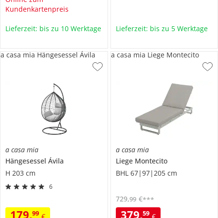
Kundenkartenpreis
Lieferzeit: bis zu 10 Werktage
Lieferzeit: bis zu 5 Werktage
a casa mia Hängesessel Ávila
a casa mia Liege Montecito
a casa mia
a casa mia
Hängesessel
Ávila
Liege
Montecito
H 203 cm
BHL 67|97|205 cm
6
729
,
€
99
***
179
,
379
,
99
59
€
€