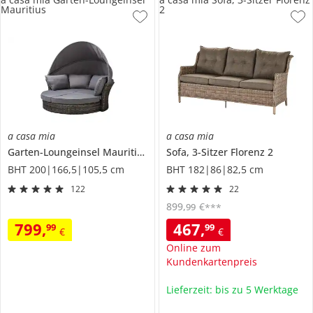
Mauritius
2
a casa mia
a casa mia
Garten-Loungeinsel
Mauritius
Sofa, 3-Sitzer
Florenz 2
BHT 200|166,5|105,5 cm
BHT 182|86|82,5 cm
122
22
899
,
€
99
***
799
,
467
,
99
99
€
€
Online zum
Kundenkartenpreis
Lieferzeit: bis zu 5 Werktage