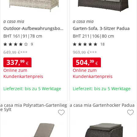
a casa mia
a casa mia
Outdoor-Aufbewahrungsbox
Sylt
Garten-Sofa, 3-Sitzer
Padua
BHT 161|91|78 cm
BHT 211|106|80 cm
9
18
649
,
€
969
,
€
99
99
***
***
337
,
504
,
99
39
€
€
Online zum
Online zum
Kundenkartenpreis
Kundenkartenpreis
Lieferzeit: bis zu 5 Werktage
Lieferzeit: bis zu 5 Werktage
a casa mia Polyrattan-Gartenlieg
a casa mia Gartenhocker Padua
e Sylt