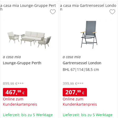
a casa mia Lounge-Gruppe Pert
a casa mia Gartrensessel Londo
h
n
a casa mia
a casa mia
Lounge-Gruppe
Perth
Gartrensessel
London
BHL 67|114|58,5 cm
899
,
€
399
,
€
99
99
***
***
467
,
207
,
99
99
€
€
Online zum
Online zum
Kundenkartenpreis
Kundenkartenpreis
Lieferzeit: bis zu 5 Werktage
Lieferzeit: bis zu 5 Werktage