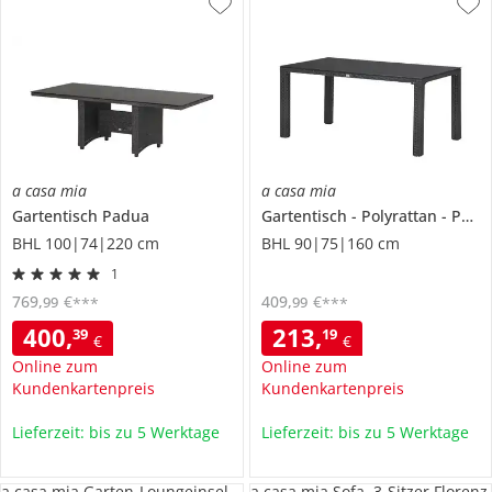
a casa mia
a casa mia
Gartentisch
Padua
Gartentisch
Polyrattan
Padua
BHL 100|74|220 cm
BHL 90|75|160 cm
1
769
,
€
409
,
€
99
99
***
***
400
,
213
,
39
19
€
€
Online zum
Online zum
Kundenkartenpreis
Kundenkartenpreis
Lieferzeit: bis zu 5 Werktage
Lieferzeit: bis zu 5 Werktage
a casa mia Garten-Loungeinsel
a casa mia Sofa, 3-Sitzer Florenz