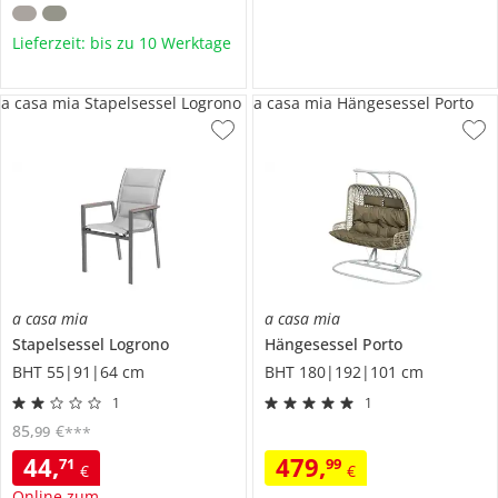
Lieferzeit: bis zu 10 Werktage
a casa mia Stapelsessel Logrono
a casa mia Hängesessel Porto
a casa mia
a casa mia
Stapelsessel
Logrono
Hängesessel
Porto
BHT 55|91|64 cm
BHT 180|192|101 cm
1
1
85
,
€
99
***
44
,
479
,
71
99
€
€
Online zum