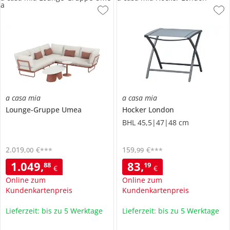
a
a casa mia
a casa mia
Lounge-Gruppe
Umea
Hocker
London
BHL 45,5|47|48 cm
2.019
,
€
159
,
€
00
99
***
***
1.049
,
83
,
88
19
€
€
Online zum
Online zum
Kundenkartenpreis
Kundenkartenpreis
Lieferzeit: bis zu 5 Werktage
Lieferzeit: bis zu 5 Werktage