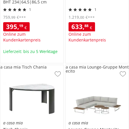
BHT 234|64,5|86,5 cm
1
1
759
,
€
1.219
,
€
99
00
***
***
395
,
633
,
19
88
€
€
Online zum
Online zum
Kundenkartenpreis
Kundenkartenpreis
Lieferzeit: bis zu 5 Werktage
a casa mia Tisch Chania
a casa mia Lounge-Gruppe Mont
ecito
a casa mia
a casa mia