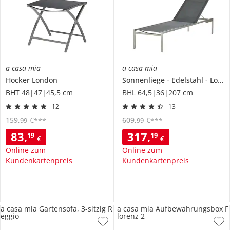
a casa mia
a casa mia
Hocker
London
Sonnenliege
Edelstahl
London
BHT 48|47|45,5 cm
BHL 64,5|36|207 cm
12
13
159
,
€
609
,
€
99
99
***
***
83
,
317
,
19
19
€
€
Online zum
Online zum
Kundenkartenpreis
Kundenkartenpreis
a casa mia Gartensofa, 3-sitzig R
a casa mia Aufbewahrungsbox F
eggio
lorenz 2