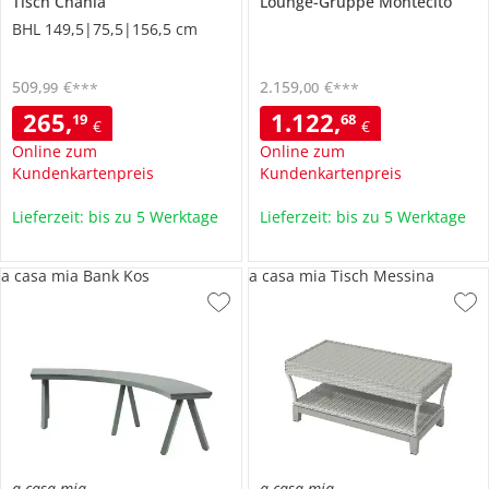
Tisch
Chania
Lounge-Gruppe
Montecito
BHL 149,5|75,5|156,5 cm
509
,
€
2.159
,
€
99
00
***
***
265
,
1.122
,
19
68
€
€
Online zum
Online zum
Kundenkartenpreis
Kundenkartenpreis
Lieferzeit: bis zu 5 Werktage
Lieferzeit: bis zu 5 Werktage
a casa mia Bank Kos
a casa mia Tisch Messina
a casa mia
a casa mia