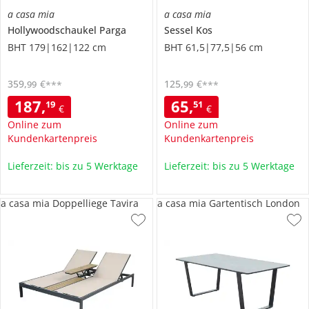
a casa mia
a casa mia
Hollywoodschaukel
Parga
Sessel
Kos
BHT 179|162|122 cm
BHT 61,5|77,5|56 cm
359
,
€
125
,
€
99
99
***
***
187
,
65
,
19
51
€
€
Online zum
Online zum
Kundenkartenpreis
Kundenkartenpreis
Lieferzeit: bis zu 5 Werktage
Lieferzeit: bis zu 5 Werktage
a casa mia Doppelliege Tavira
a casa mia Gartentisch London