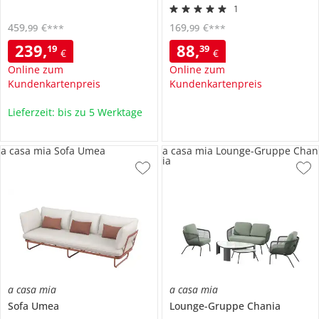
1
459
,
€
169
,
€
99
99
***
***
239
,
88
,
19
39
€
€
Online zum
Online zum
Kundenkartenpreis
Kundenkartenpreis
Lieferzeit: bis zu 5 Werktage
a casa mia Sofa Umea
a casa mia Lounge-Gruppe Chan
ia
a casa mia
a casa mia
Sofa
Umea
Lounge-Gruppe
Chania