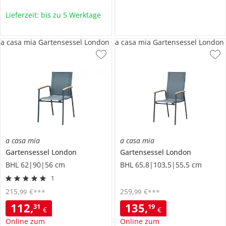
Lieferzeit: bis zu 5 Werktage
a casa mia Gartensessel London
a casa mia Gartensessel London
a casa mia
a casa mia
Gartensessel
London
Gartensessel
London
BHL 62|90|56 cm
BHL 65,8|103,5|55,5 cm
1
215
,
€
259
,
€
99
99
***
***
112
,
135
,
31
19
€
€
Online zum
Online zum