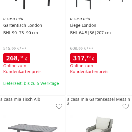
a casa mia
a casa mia
Gartentisch
London
Liege
London
BHL 90|75|90 cm
BHL 64,5|36|207 cm
515
,
€
609
,
€
99
99
***
***
268
,
317
,
31
19
€
€
Online zum
Online zum
Kundenkartenpreis
Kundenkartenpreis
Lieferzeit: bis zu 5 Werktage
a casa mia Tisch Albi
a casa mia Gartensessel Messin
a