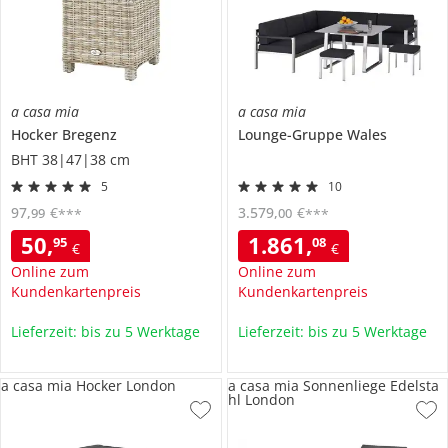
a casa mia
a casa mia
Hocker
Bregenz
Lounge-Gruppe
Wales
BHT 38|47|38 cm
5
10
97
,
€
3.579
,
€
99
00
***
***
50
,
1.861
,
95
08
€
€
Online zum
Online zum
Kundenkartenpreis
Kundenkartenpreis
Lieferzeit: bis zu 5 Werktage
Lieferzeit: bis zu 5 Werktage
a casa mia Hocker London
a casa mia Sonnenliege Edelsta
hl London