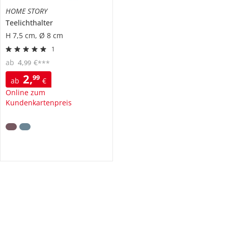
HOME STORY
Teelichthalter
H 7,5 cm, Ø 8 cm
1
ab
4
,
€
99
***
2
,
99
ab
€
Online zum
Kundenkartenpreis