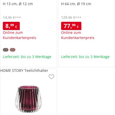
H 13 cm, Ø 12 cm
H 64 cm, Ø 19 cm
14
,
€
129
,
€
99
99
***
***
8
,
77
,
99
99
€
€
Online zum
Online zum
Kundenkartenpreis
Kundenkartenpreis
Lieferzeit: bis zu 3 Werktage
Lieferzeit: bis zu 3 Werktage
HOME STORY Teelichthalter