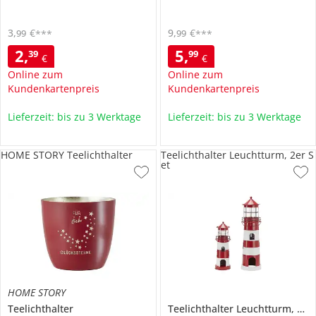
3
,
€
9
,
€
99
99
***
***
2
,
5
,
39
99
€
€
Online zum
Online zum
Kundenkartenpreis
Kundenkartenpreis
Lieferzeit: bis zu 3 Werktage
Lieferzeit: bis zu 3 Werktage
HOME STORY Teelichthalter
Teelichthalter Leuchtturm, 2er S
et
HOME STORY
Teelichthalter
Teelichthalter Leuchtturm, 2er Set