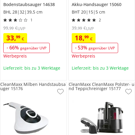
Bodenstaubsauger
14638
Akku-Handsauger
15060
BHL 28|32|39,5 cm
BHT 20|15|5 cm
1
2
99
,
€
39
,
€
99
99
UVP
UVP
33
,
18
,
99
99
€
€
-
66
%
-
53
%
gegenüber UVP
gegenüber UVP
Werbepreis
Werbepreis
Lieferzeit: bis zu 3 Werktage
Lieferzeit: bis zu 3 Werktage
CleanMaxx Milben Handstaubsa
CleanMaxx CleanMaxx Polster- u
uger 15176
nd Teppichreiniger 15177