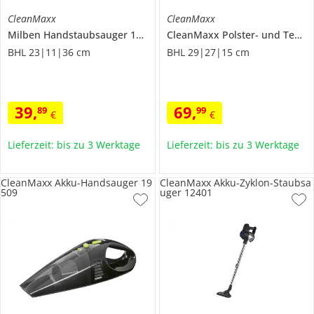
CleanMaxx
CleanMaxx
Milben Handstaubsauger
15176
CleanMaxx Polster- und Teppichreiniger
BHL 23|11|36 cm
BHL 29|27|15 cm
39
,
69
,
89
99
€
€
Lieferzeit: bis zu 3 Werktage
Lieferzeit: bis zu 3 Werktage
CleanMaxx Akku-Handsauger 19
CleanMaxx Akku-Zyklon-Staubsa
509
uger 12401