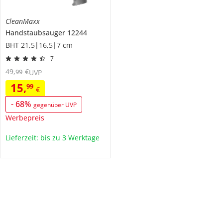
CleanMaxx
Handstaubsauger
12244
BHT 21,5|16,5|7 cm
7
49
,
€
99
UVP
15
,
99
€
-
68
%
gegenüber UVP
Werbepreis
Lieferzeit: bis zu 3 Werktage