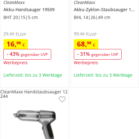
CleanMaxx
CleanMaxx
Akku-Handsauger
19509
Akku-Zyklon-Staubsauger
12401
BHT 20|15|5 cm
BHL 14|26|49 cm
29
,
€
99
,
€
99
99
UVP
UVP
16
,
68
,
99
99
€
€
-
43
%
-
31
%
gegenüber UVP
gegenüber UVP
Werbepreis
Werbepreis
Lieferzeit: bis zu 3 Werktage
Lieferzeit: bis zu 3 Werktage
CleanMaxx Handstaubsauger 12
244