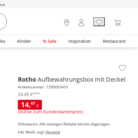
aus
eko
Kinder
% Sale
Inspiration
Restaurant
Zur
Wunschl
Rotho
Aufbewahrungsbox mit Deckel
hinzufüg
Artikelnummer : 1500003410
24,
45
€
***
14,
67
€
Online zum Kundenkartenpreis
Onlinepreis: Alle etwaigen Rabatte bereits abgezogen.
Inkl. MwSt. zzgl.
Versand