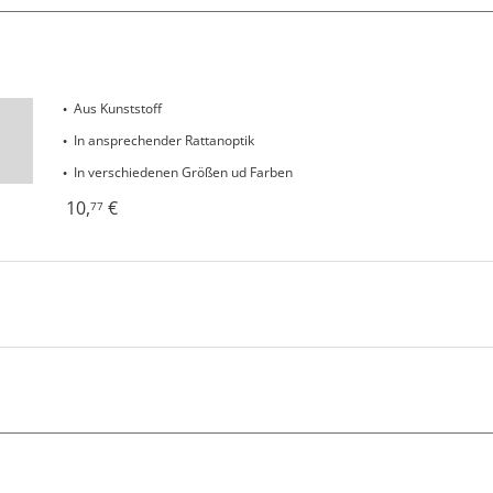
Aus Kunststoff
In ansprechender Rattanoptik
In verschiedenen Größen ud Farben
10
,
€
77