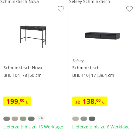
Schminktisch Nova
Selsey Schminktisch
Selsey
Schminktisch
Nova
Schminktisch
BHL 104|78|50 cm
BHL 110|17|38,4 cm
199
,
138
,
00
00
€
ab
€
+
6
Lieferzeit: bis zu 16 Werktage
Lieferzeit: bis zu 6 Werktage