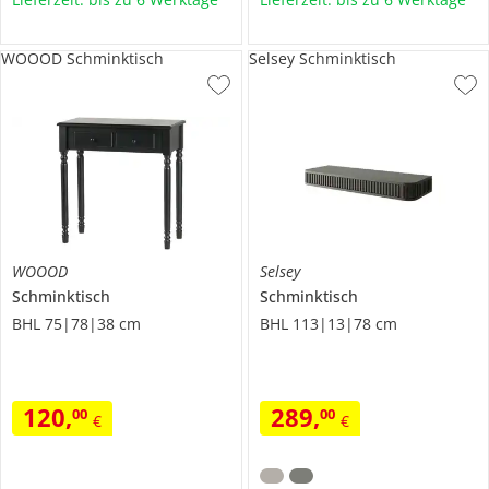
WOOOD Schminktisch
Selsey Schminktisch
WOOOD
Selsey
Schminktisch
Schminktisch
BHL 75|78|38 cm
BHL 113|13|78 cm
120
,
289
,
00
00
€
€