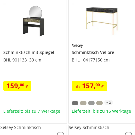
Selsey
Schminktisch mit Spiegel
Schminktisch
Vellore
BHL 90|133|39 cm
BHL 104|77|50 cm
159
,
157
,
00
00
€
ab
€
+
2
Lieferzeit: bis zu 7 Werktage
Lieferzeit: bis zu 16 Werktage
Selsey Schminktisch
Selsey Schminktisch