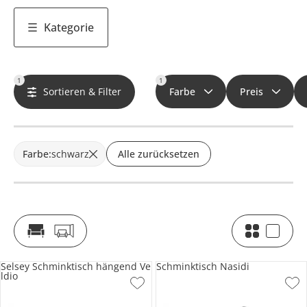
Kategorie
1
1
Sortieren & Filter
Farbe
Preis
Farbe
:
schwarz
Alle zurücksetzen
Selsey Schminktisch hängend Ve
Schminktisch Nasidi
ldio