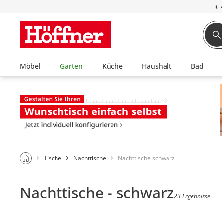
☀
Möbel
Garten
Küche
Haushalt
Bad
Tische
Nachttische
Nachttische schwarz
Nachttische - schwarz
23 Ergebnisse