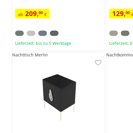
209
,
129
,
00
00
ab
€
Lieferzeit: bis zu 5 Werktage
Lieferzeit: 
Nachttisch Merlin
Nachtkommo