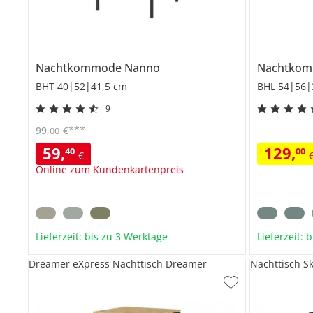
Nachtkommode
Nanno
Nachtko
BHT 40|52|41,5 cm
BHL 54|56|
9
***
99
,
€
00
59
,
129
,
40
00
€
Online zum Kundenkartenpreis
Lieferzeit: bis zu 3 Werktage
Lieferzeit: 
Dreamer eXpress Nachttisch Dreamer
Nachttisch S