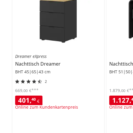
Dreamer eXpress
Nachttisch
Dreamer
Nachttisc
BHT 45|65|43 cm
BHT 51|50|
2
***
*
669
,
€
1.879
,
€
00
00
401
,
1.127
,
40
€
Online zum Kundenkartenpreis
Online zum