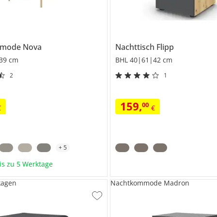
mmode
Nova
Nachttisch
Flipp
39 cm
BHL 40|61|42 cm
2
1
159
,
00
€
€
+
5
bis zu 5 Werktage
kagen
Nachtkommode Madron