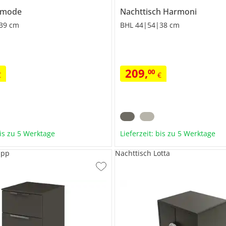
mmode
Nachttisch
Harmoni
39 cm
BHL 44|54|38 cm
209
,
00
€
€
bis zu 5 Werktage
Lieferzeit: bis zu 5 Werktage
ipp
Nachttisch Lotta