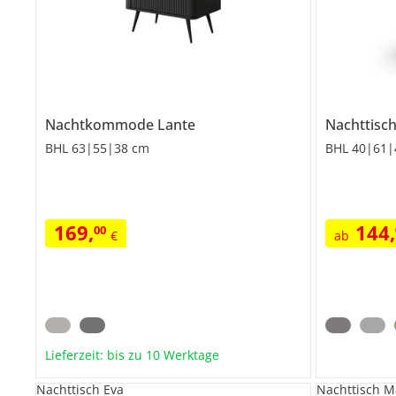
Nachtkommode
Lante
Nachttisc
BHL 63|55|38 cm
BHL 40|61|
169
,
144
,
00
€
ab
Lieferzeit: bis zu 10 Werktage
Nachttisch Eva
Nachttisch M