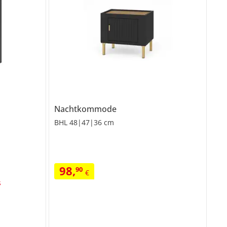
Nachtkommode
BHL 48|47|36 cm
98
,
90
€
s