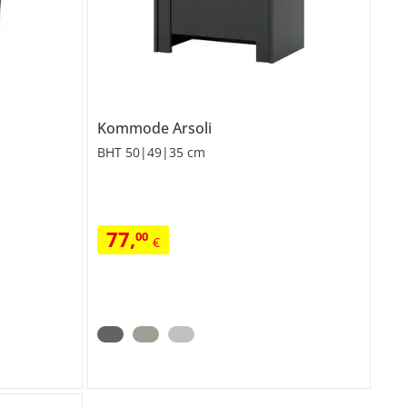
Kommode
Arsoli
BHT 50|49|35 cm
77
,
00
€