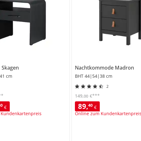
h
Skagen
Nachtkommode
Madron
41 cm
BHT 44|54|38 cm
2
**
***
149
,
€
00
89
,
40
40
€
€
 Kundenkartenpreis
Online zum Kundenkartenprei