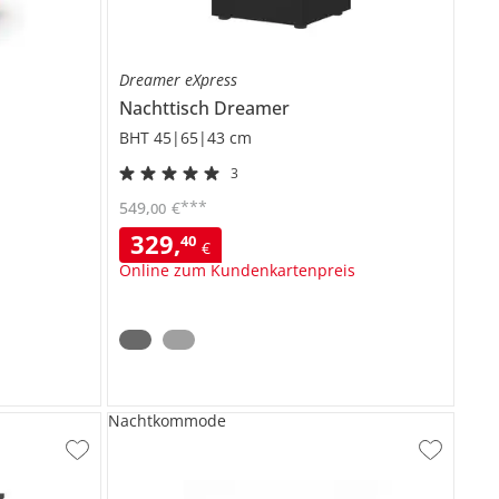
Dreamer eXpress
Nachttisch
Dreamer
BHT 45|65|43 cm
3
***
549
,
€
00
329
,
40
€
Online zum Kundenkartenpreis
Nachtkommode