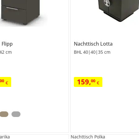
h
Flipp
Nachttisch
Lotta
42 cm
BHL 40|40|35 cm
159
,
00
00
€
€
arika
Nachttisch Polka