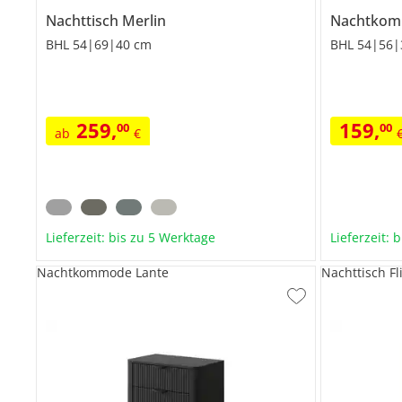
Nachttisch
Merlin
Nachtko
BHL 54|69|40 cm
BHL 54|56|
259
,
159
,
00
00
ab
€
Lieferzeit: bis zu 5 Werktage
Lieferzeit: 
Nachtkommode Lante
Nachttisch Fl