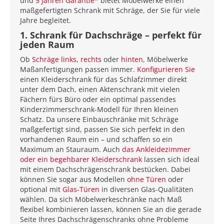
und
5 Jahren Garantie*
bietet Möbelwerke einen
maßgefertigten Schrank mit Schräge, der Sie für viele
Jahre begleitet.
1. Schrank für Dachschräge – perfekt für
jeden Raum
Ob
Schräge links
,
rechts
oder
hinten
, Möbelwerke
Maßanfertigungen passen immer.
Konfigurieren Sie
einen Kleiderschrank für das Schlafzimmer direkt
unter dem Dach, einen Aktenschrank mit vielen
Fächern fürs Büro oder ein optimal passendes
Kinderzimmerschrank-Modell für Ihren kleinen
Schatz. Da unsere Einbauschränke mit Schräge
maßgefertigt sind, passen Sie sich perfekt in den
vorhandenen Raum ein – und schaffen so ein
Maximum an Stauraum. Auch
das Ankleidezimmer
oder ein begehbarer Kleiderschrank
lassen sich ideal
mit einem Dachschrägenschrank bestücken. Dabei
können Sie sogar aus Modellen
ohne Türen
oder
optional mit
Glas-Türen
in diversen Glas-Qualitäten
wählen. Da sich Möbelwerkeschränke nach Maß
flexibel kombinieren lassen, können Sie an die gerade
Seite Ihres Dachschrägenschranks ohne Probleme