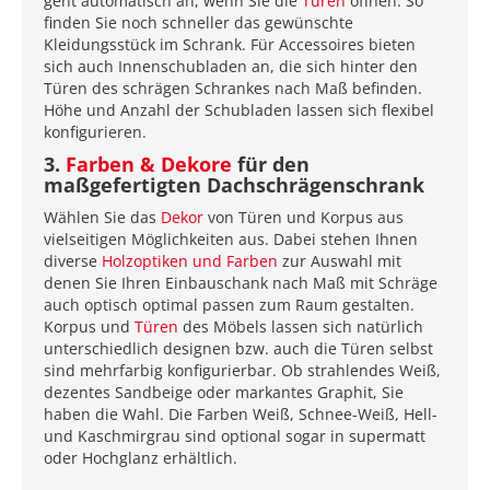
geht automatisch an, wenn Sie die
Türen
öffnen. So
finden Sie noch schneller das gewünschte
Kleidungsstück im Schrank. Für Accessoires bieten
sich auch Innenschubladen an, die sich hinter den
Türen des schrägen Schrankes nach Maß befinden.
Höhe und Anzahl der Schubladen lassen sich flexibel
konfigurieren.
3.
Farben & Dekore
für den
maßgefertigten Dachschrägenschrank
Wählen Sie das
Dekor
von Türen und Korpus aus
vielseitigen Möglichkeiten aus. Dabei stehen Ihnen
diverse
Holzoptiken und Farben
zur Auswahl mit
denen Sie Ihren Einbauschank nach Maß mit Schräge
auch optisch optimal passen zum Raum gestalten.
Korpus und
Türen
des Möbels lassen sich natürlich
unterschiedlich designen bzw. auch die Türen selbst
sind mehrfarbig konfigurierbar. Ob strahlendes Weiß,
dezentes Sandbeige oder markantes Graphit, Sie
haben die Wahl. Die Farben Weiß, Schnee-Weiß, Hell-
und Kaschmirgrau sind optional sogar in supermatt
oder Hochglanz erhältlich.