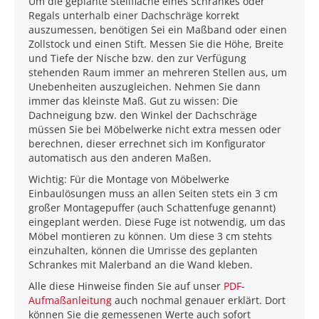
Um die geplante Stellfläche eines Schrankes oder
Regals unterhalb einer Dachschräge korrekt
auszumessen, benötigen Sei ein Maßband oder einen
Zollstock und einen Stift. Messen Sie die Höhe, Breite
und Tiefe der Nische bzw. den zur Verfügung
stehenden Raum immer an mehreren Stellen aus, um
Unebenheiten auszugleichen. Nehmen Sie dann
immer das kleinste Maß. Gut zu wissen: Die
Dachneigung bzw. den Winkel der Dachschräge
müssen Sie bei Möbelwerke nicht extra messen oder
berechnen, dieser errechnet sich im Konfigurator
automatisch aus den anderen Maßen.
Wichtig: Für die Montage von Möbelwerke
Einbaulösungen muss an allen Seiten stets ein 3 cm
großer Montagepuffer (auch Schattenfuge genannt)
eingeplant werden. Diese Fuge ist notwendig, um das
Möbel montieren zu können. Um diese 3 cm stehts
einzuhalten, können die Umrisse des geplanten
Schrankes mit Malerband an die Wand kleben.
Alle diese Hinweise finden Sie auf unser
PDF-
Aufmaßanleitung
auch nochmal genauer erklärt. Dort
können Sie die gemessenen Werte auch sofort