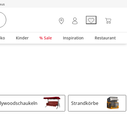
aus
eko
Kinder
% Sale
Inspiration
Restaurant
llywoodschaukeln
Strandkörbe