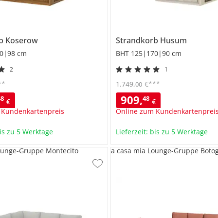
rb
Koserow
Strandkorb
Husum
0|98 cm
BHT 125|170|90 cm
2
1
**
***
1.749
,
€
00
909
,
48
48
€
€
 Kundenkartenpreis
Online zum Kundenkartenprei
bis zu 5 Werktage
Lieferzeit: bis zu 5 Werktage
ounge-Gruppe Montecito
a casa mia Lounge-Gruppe Boto