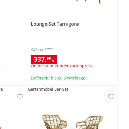
Lounge-Set
Tarragona
***
649
,
€
99
337
,
99
€
s
Online zum Kundenkartenpreis
Lieferzeit: bis zu 5 Werktage
gá
Gartenmöbel 3er-Set