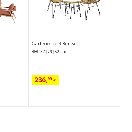
Gartenmöbel 3er-Set
BHL 57|79|52 cm
236
,
99
€
s