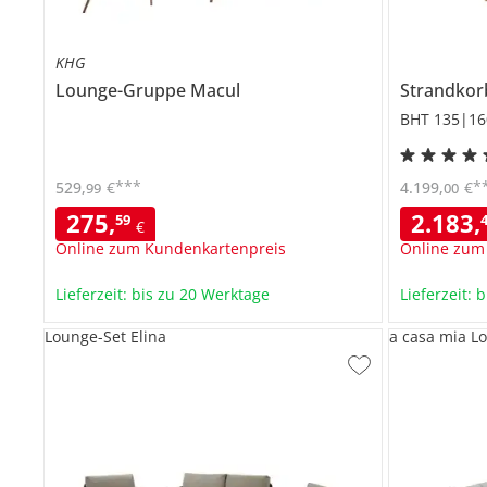
KHG
Lounge-Gruppe
Macul
Strandko
BHT 135|16
***
*
529
,
€
4.199
,
€
99
00
275
,
2.183
,
59
€
Online zum Kundenkartenpreis
Online zum
Lieferzeit: bis zu 20 Werktage
Lieferzeit: 
Lounge-Set Elina
a casa mia L