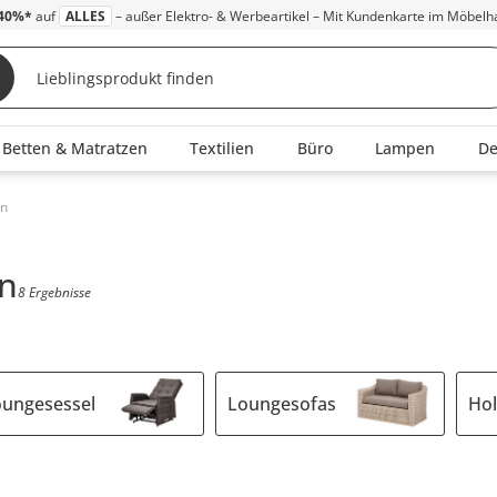
40%*
auf
ALLES
– außer Elektro- & Werbeartikel – Mit Kundenkarte im Möbelh
Betten & Matratzen
Textilien
Büro
Lampen
D
un
un
8 Ergebnisse
oungesessel
Loungesofas
Ho