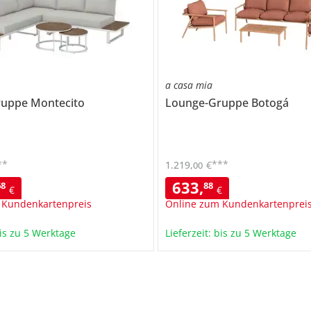
a casa mia
ruppe
Montecito
Lounge-Gruppe
Botogá
**
***
1.219
,
€
00
633
,
68
88
€
€
 Kundenkartenpreis
Online zum Kundenkartenprei
bis zu 5 Werktage
Lieferzeit: bis zu 5 Werktage