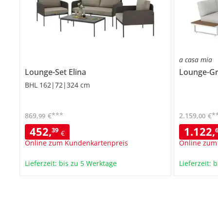
a casa mia
Lounge-Set
Elina
Lounge-G
BHL 162|72|324 cm
***
*
869
,
€
2.159
,
€
99
00
452
,
1.122
,
39
€
Online zum Kundenkartenpreis
Online zum
Lieferzeit: bis zu 5 Werktage
Lieferzeit: 