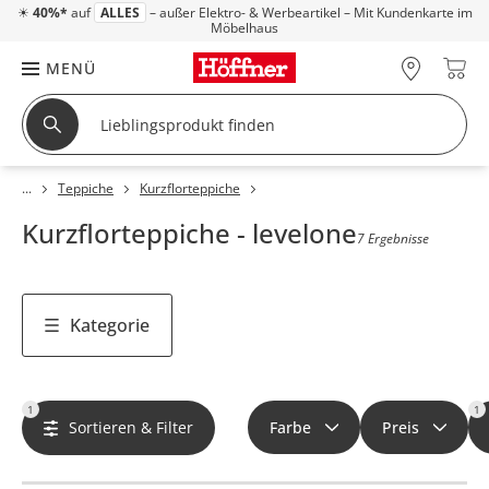
☀
40%*
auf
ALLES
– außer Elektro- & Werbeartikel – Mit Kundenkarte im
Möbelhaus
MENÜ
Teppiche
Kurzflorteppiche
Kurzflorteppiche - levelone
7 Ergebnisse
Kategorie
1
1
Sortieren & Filter
Farbe
Preis