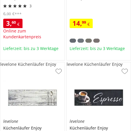
3
6
,
€
00
***
3
,
14
,
60
99
€
€
Online zum
Kundenkartenpreis
Lieferzeit: bis zu 3 Werktage
Lieferzeit: bis zu 3 Werktage
levelone Küchenläufer Enjoy
levelone Küchenläufer Enjoy
levelone
levelone
Küchenläufer
Enjoy
Küchenläufer
Enjoy