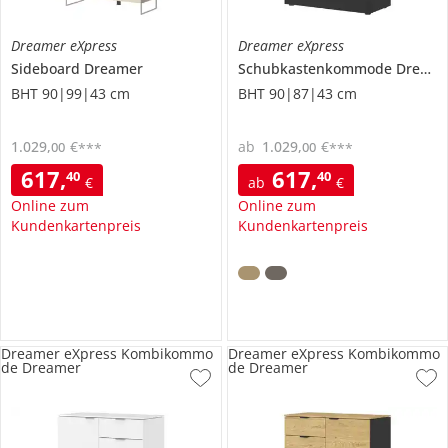
Dreamer eXpress
Dreamer eXpress
Sideboard
Dreamer
Schubkastenkommode
Dreamer
BHT 90|99|43 cm
BHT 90|87|43 cm
1.029
,
€
ab
1.029
,
€
00
00
***
***
617
,
617
,
40
40
€
ab
€
Online zum
Online zum
Kundenkartenpreis
Kundenkartenpreis
Dreamer eXpress Kombikommo
Dreamer eXpress Kombikommo
de Dreamer
de Dreamer