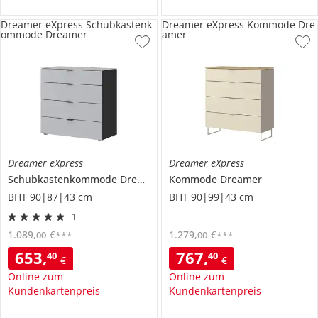
Dreamer eXpress Schubkastenk
Dreamer eXpress Kommode Dre
ommode Dreamer
amer
Dreamer eXpress
Dreamer eXpress
Schubkastenkommode
Dreamer
Kommode
Dreamer
BHT 90|87|43 cm
BHT 90|99|43 cm
1
1.089
,
€
1.279
,
€
00
00
***
***
653
,
767
,
40
40
€
€
Online zum
Online zum
Kundenkartenpreis
Kundenkartenpreis