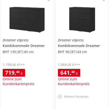
Dreamer eXpress
Dreamer eXpress
Kombikommode
Dreamer
Kombikommode
Dreamer
BHT 135|87|43 cm
BHT 90|87|43 cm
1.199
,
€
1.069
,
€
00
00
***
***
719
,
641
,
40
40
€
€
Online zum
Online zum
Kundenkartenpreis
Kundenkartenpreis
Weitere Varianten