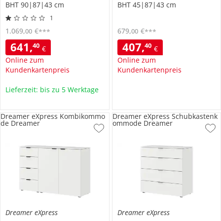
BHT 90|87|43 cm
BHT 45|87|43 cm
1
1.069
,
€
679
,
€
00
00
***
***
641
,
407
,
40
40
€
€
Online zum
Online zum
Kundenkartenpreis
Kundenkartenpreis
Lieferzeit: bis zu 5 Werktage
Dreamer eXpress Kombikommo
Dreamer eXpress Schubkastenk
de Dreamer
ommode Dreamer
Dreamer eXpress
Dreamer eXpress