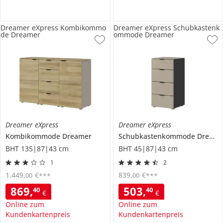
Dreamer eXpress Kombikommo
Dreamer eXpress Schubkastenk
de Dreamer
ommode Dreamer
Dreamer eXpress
Dreamer eXpress
Kombikommode
Dreamer
Schubkastenkommode
Dreamer
BHT 135|87|43 cm
BHT 45|87|43 cm
1
2
1.449
,
€
839
,
€
00
00
***
***
869
,
503
,
40
40
€
€
Online zum
Online zum
Kundenkartenpreis
Kundenkartenpreis