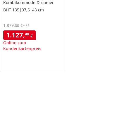
Kombikommode
Dreamer
BHT 135|97,5|43 cm
1.879
,
€
00
***
1.127
,
40
€
Online zum
Kundenkartenpreis