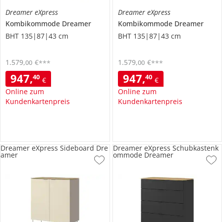
Dreamer eXpress
Dreamer eXpress
Kombikommode
Dreamer
Kombikommode
Dreamer
BHT 135|87|43 cm
BHT 135|87|43 cm
1.579
,
€
1.579
,
€
00
00
***
***
947
,
947
,
40
40
€
€
Online zum
Online zum
Kundenkartenpreis
Kundenkartenpreis
Dreamer eXpress Sideboard Dre
Dreamer eXpress Schubkastenk
amer
ommode Dreamer