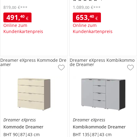
819
,
€
1.089
,
€
00
00
***
***
491
,
653
,
40
40
€
€
Online zum
Online zum
Kundenkartenpreis
Kundenkartenpreis
Dreamer eXpress Kommode Dre
Dreamer eXpress Kombikommo
amer
de Dreamer
Dreamer eXpress
Dreamer eXpress
Kommode
Dreamer
Kombikommode
Dreamer
BHT 90|87|43 cm
BHT 135|87|43 cm