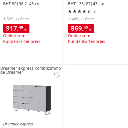
BHT 90|98,2|43 cm
BHT 135|87|43 cm
3
1.529
,
€
1.449
,
€
00
00
***
***
917
,
869
,
40
40
€
€
Online zum
Online zum
Kundenkartenpreis
Kundenkartenpreis
Dreamer eXpress Kombikommo
de Dreamer
Dreamer eXpress