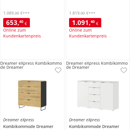
1.089
,
€
1.819
,
€
00
00
***
***
653
,
1.091
,
40
40
€
€
Online zum
Online zum
Kundenkartenpreis
Kundenkartenpreis
Dreamer eXpress Kombikommo
Dreamer eXpress Kombikommo
de Dreamer
de Dreamer
Dreamer eXpress
Dreamer eXpress
Kombikommode
Dreamer
Kombikommode
Dreamer