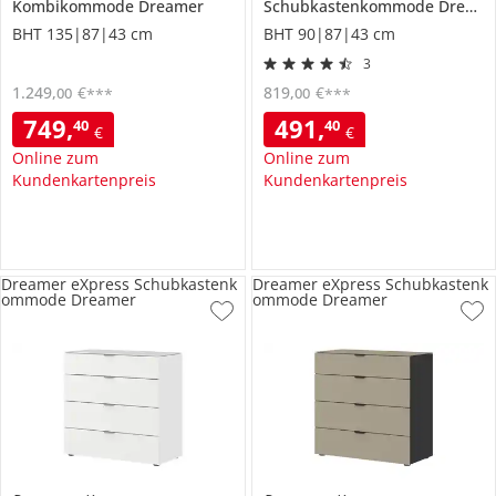
Kombikommode
Dreamer
Schubkastenkommode
Dreamer
BHT 135|87|43 cm
BHT 90|87|43 cm
3
1.249
,
€
819
,
€
00
00
***
***
749
,
491
,
40
40
€
€
Online zum
Online zum
Kundenkartenpreis
Kundenkartenpreis
Dreamer eXpress Schubkastenk
Dreamer eXpress Schubkastenk
ommode Dreamer
ommode Dreamer