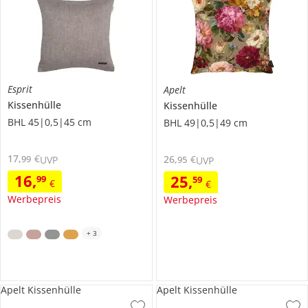
Esprit
Apelt
Kissenhülle
Kissenhülle
BHL 45|0,5|45 cm
BHL 49|0,5|49 cm
17
,
€
26
,
€
99
95
UVP
UVP
16
,
25
,
99
59
€
€
Werbepreis
Werbepreis
+
3
Apelt Kissenhülle
Apelt Kissenhülle