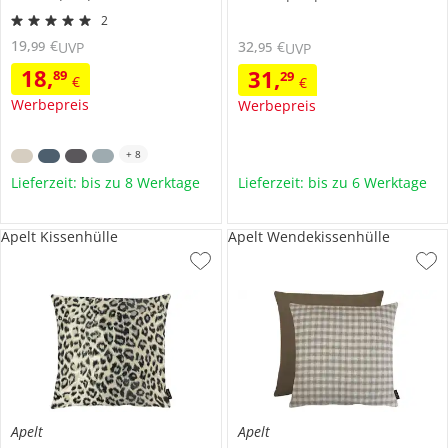
2
19
,
€
32
,
€
99
95
UVP
UVP
18
,
31
,
89
29
€
€
Werbepreis
Werbepreis
+
8
Lieferzeit: bis zu 8 Werktage
Lieferzeit: bis zu 6 Werktage
Apelt Kissenhülle
Apelt Wendekissenhülle
Apelt
Apelt