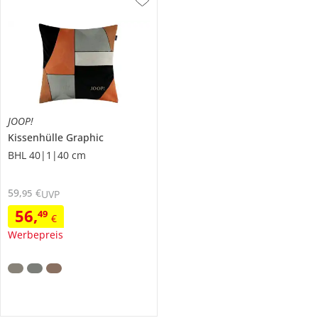
JOOP!
Kissenhülle Graphic
BHL 40|1|40 cm
59
,
€
95
UVP
56
,
49
€
Werbepreis