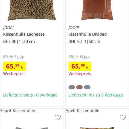
JOOP!
JOOP!
Kissenhülle Leonesse
Kissenhülle Divided
BHL 40|1|60 cm
BHL 50|1|50 cm
69
,
€
69
,
€
95
95
UVP
UVP
65
,
65
,
99
99
€
€
Werbepreis
Werbepreis
Lieferzeit: bis zu 6 Werktage
Lieferzeit: bis zu 6 Werktage
Esprit Kissenhülle
Apelt Kissenhülle