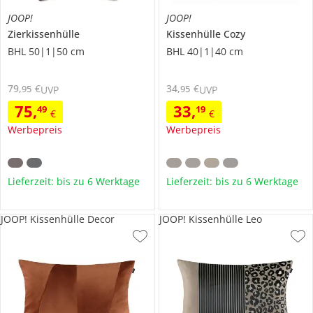
JOOP!
JOOP!
Zierkissenhülle
Kissenhülle Cozy
BHL 50|1|50 cm
BHL 40|1|40 cm
79
,
€
34
,
€
95
95
UVP
UVP
75
,
33
,
49
19
€
€
Werbepreis
Werbepreis
Lieferzeit: bis zu 6 Werktage
Lieferzeit: bis zu 6 Werktage
JOOP! Kissenhülle Decor
JOOP! Kissenhülle Leo