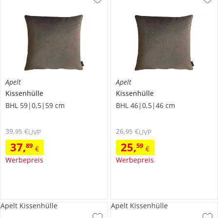
Apelt
Apelt
Kissenhülle
Kissenhülle
BHL 59|0,5|59 cm
BHL 46|0,5|46 cm
39
,
€
26
,
€
95
95
UVP
UVP
37
,
25
,
89
59
€
€
Werbepreis
Werbepreis
Apelt Kissenhülle
Apelt Kissenhülle