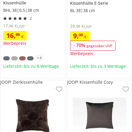
Kissenhülle
Kissenhülle
E-Serie
BHL 38|0,5|38 cm
BL 38|38 cm
2
17
,
€
29
,
€
99
99
UVP
UVP
16
,
9
,
99
00
€
€
Werbepreis
-
70
%
gegenüber UVP
Werbepreis
+
8
Lieferzeit: bis zu 8 Werktage
Lieferzeit: bis zu 3 Werktage
JOOP! Zierkissenhülle
JOOP! Kissenhülle Cozy