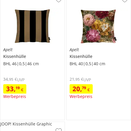
Apelt
Apelt
Kissenhülle
Kissenhülle
BHL 46|0,5|46 cm
BHL 40|0,5|40 cm
34
,
€
21
,
€
95
95
UVP
UVP
33
,
20
,
19
79
€
€
Werbepreis
Werbepreis
JOOP! Kissenhülle Graphic