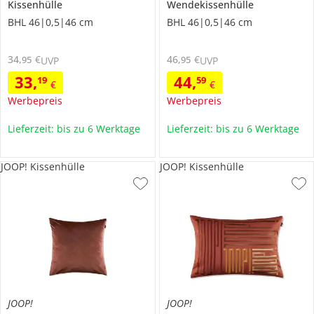
Kissenhülle
Wendekissenhülle
BHL 46|0,5|46 cm
BHL 46|0,5|46 cm
34
,
€
46
,
€
95
95
UVP
UVP
33
,
44
,
19
59
€
€
Werbepreis
Werbepreis
Lieferzeit: bis zu 6 Werktage
Lieferzeit: bis zu 6 Werktage
JOOP! Kissenhülle
JOOP! Kissenhülle
JOOP!
JOOP!