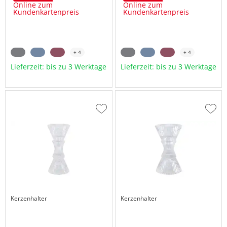
Online zum
Online zum
Kundenkartenpreis
Kundenkartenpreis
+ 4
+ 4
Lieferzeit: bis zu 3 Werktage
Lieferzeit: bis zu 3 Werktage
Zur
Zur
Wunschliste
Wuns
hinzufügen
hinzu
Kerzenhalter
Kerzenhalter