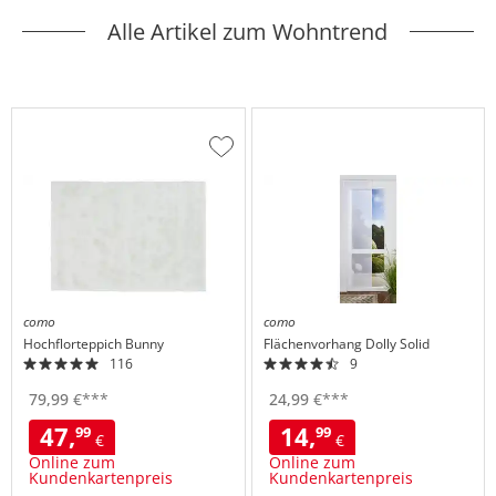
Alle Artikel zum Wohntrend
Zur
Wunschliste
hinzufügen
como
como
Hochflorteppich
Bunny
Flächenvorhang
Dolly Solid
116
9
79,
99
€
***
24,
99
€
***
47,
14,
99
99
€
€
Online zum
Online zum
Kundenkartenpreis
Kundenkartenpreis