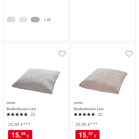
+ 26
Zur
Zur
Wunschliste
Wuns
hinzufügen
hinzu
como
como
Bodenkissen
Lexi
Bodenkissen
Lexi
22
22
25,
99
€
***
25,
95
€
***
15,
15,
59
57
€
€