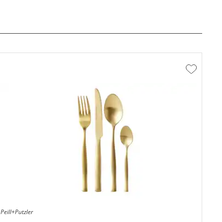
Zur
hliste
Wunschlis
fügen
hinzufüge
Peill+Putzler