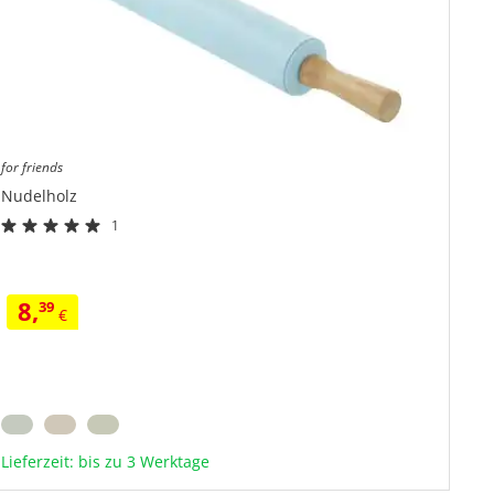
for friends
Nudelholz
1
Silikonkörper
Griffe und Kern aus Bambus
In verschiedenen Farben erhältlich
8,
39
€
Lieferzeit: bis zu 3 Werktage