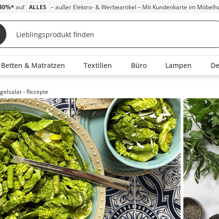
40%*
auf
ALLES
– außer Elektro- & Werbeartikel – Mit Kundenkarte im Möbelh
Betten & Matratzen
Textilien
Büro
Lampen
D
elsalat - Rezepte