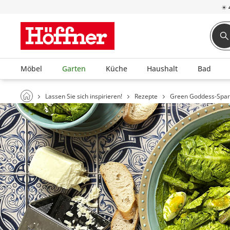
☀
Möbel
Garten
Küche
Haushalt
Bad
Lassen Sie sich inspirieren!
Rezepte
Green Goddess-Sparg