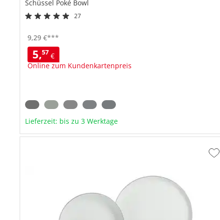
Schüssel
Poké Bowl
27
Aus Steinzeug
Himmelblau
9,
29
€
***
Spülmaschinenfest
5,
57
€
Online zum Kundenkartenpreis
Lieferzeit: bis zu 3 Werktage
Z
W
h