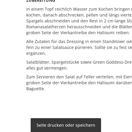
ZUBEREITUNG
In einem Topf reichlich Wasser zum Kochen bringen 
kochen, danach abschrecken, pellen und längs vierte
Spargels abschneiden und den Rest in 2 cm lange St
Romanasalatherzen herausschneiden und die Blätte
groben Seite der Vierkantreibe den Halloumi reiben.
Alle Zutaten für das Dressing in einen Standmixer o
fein zu einer Salatsauce pürieren. Sollte sie zu fest s
ergänzen.
Salatblätter, Spargelstücke sowie Green Goddess-Dre
alles gut vermengen.
Zum Servieren den Salat auf Teller verteilen, mit Eie
groben Seite der Vierkantreibe den Halloumi darüber
Baguette.
Seite drucken oder speichern