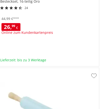
Besteckset, 16-teilig
Oro
24
Goldfarbenes Besteckset
Elegant geschwungenes Design
44,
99
€
***
Spülmaschinengeeignet
26,
99
€
Online zum Kundenkartenpreis
Lieferzeit: bis zu 3 Werktage
Zur
hliste
Wunschlis
fügen
hinzufüge