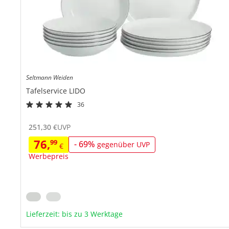
Seltmann Weiden
Tafelservice
LIDO
36
Porzellan
Mikrowellen-, ofen- und spülmaschinenfest
251,
30
€
UVP
Weiß mit schwarzer Linie
76,
99
- 69%
gegenüber UVP
€
Werbepreis
Lieferzeit: bis zu 3 Werktage