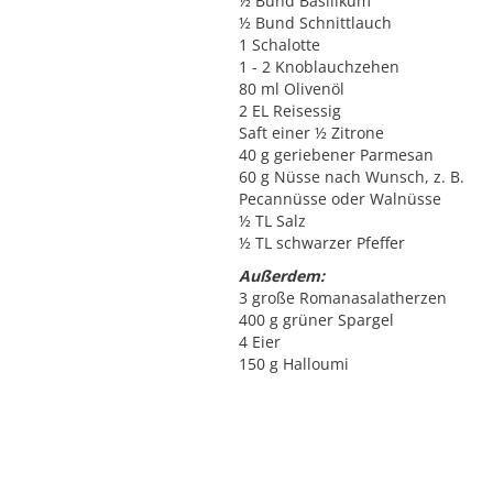
½ Bund Basilikum
½ Bund Schnittlauch
1 Schalotte
1 - 2 Knoblauchzehen
80 ml Olivenöl
2 EL Reisessig
Saft einer ½ Zitrone
40 g geriebener Parmesan
60 g Nüsse nach Wunsch, z. B.
Pecannüsse oder Walnüsse
½ TL Salz
½ TL schwarzer Pfeffer
Außerdem:
3 große Romanasalatherzen
400 g grüner Spargel
4 Eier
150 g Halloumi