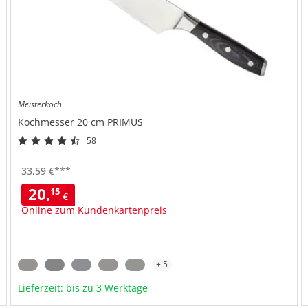
Meisterkoch
Kochmesser 20 cm
PRIMUS
58
Aus deutschem Edelstahl 1.4116 gefertigt
Gesamtlänge: 32,7 cm
33,
59
€
***
Produkttyp: Kochmesser
20,
15
€
Online zum Kundenkartenpreis
+ 5
Lieferzeit: bis zu 3 Werktage