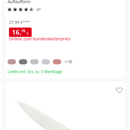
Auflaufform
47
Aus Steinzeug
Innen weiß, außen verschieden coloriert
27,
99
€
***
Im Backofen bis 200°C
16,
79
€
Online zum Kundenkartenpreis
+ 10
Lieferzeit: bis zu 3 Werktage
ur
Zur
unschliste
Wunsc
inzufügen
hinzu