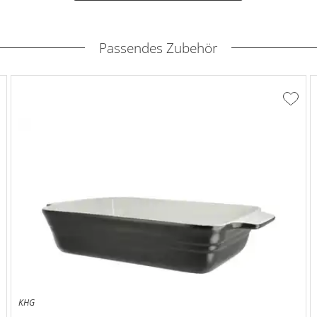
Passendes Zubehör
ur
Zur
unschliste
Wunsc
inzufügen
hinzu
KHG