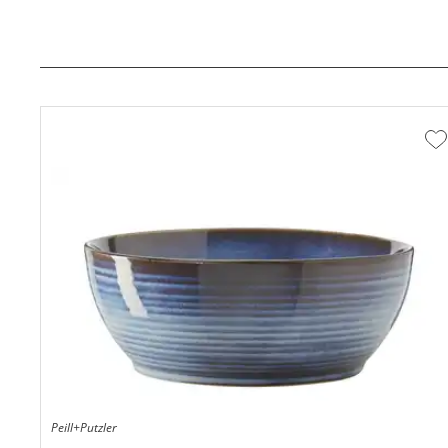
Z
W
h
Peill+Putzler