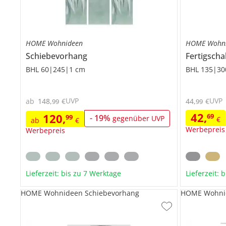
HOME Wohnideen
HOME Wohn
Schiebevorhang
Fertigscha
BHL 60|245|1 cm
BHL 135|30
UVP
UVP
ab
148
,
€
44
,
€
99
99
42
,
120
,
69
99
-
19
%
gegenüber UVP
€
ab
€
Werbepreis
Werbepreis
Lieferzeit: bis zu 7 Werktage
Lieferzeit: 
HOME Wohnideen Schiebevorhang
HOME Wohnid