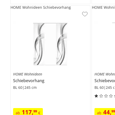
HOME Wohnideen Schiebevorhang
HOME Wohnid
HOME Wohnideen
HOME Wohn
Schiebevorhang
Schiebevo
BL 60|245 cm
BL 60|245 
117
,
44
,
99
9
ab
€
ab