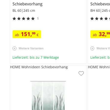
Schiebevorhang
Schiebevo
BL 60|245 cm
BH 60|245 
1
151
,
32
,
99
9
ab
€
ab
Weitere Varianten
Weitere V
Lieferzeit: bis zu 7 Werktage
Lieferzeit: 
HOME Wohnideen Schiebevorhang
HOME Wohnid