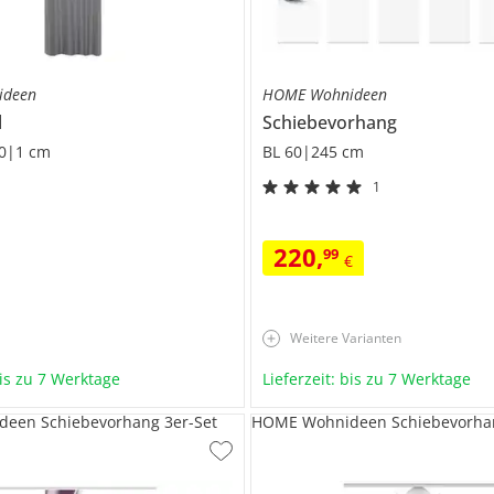
ideen
HOME Wohnideen
l
Schiebevorhang
0|1 cm
BL 60|245 cm
1
220
,
99
€
Weitere Varianten
bis zu 7 Werktage
Lieferzeit: bis zu 7 Werktage
een Schiebevorhang 3er-Set
HOME Wohnideen Schiebevorha