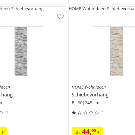
een Schiebevorhang
HOME Wohnideen Schiebevorha
ideen
HOME Wohnideen
rhang
Schiebevorhang
cm
BL 60|245 cm
1
1
44
,
9
99
€
ab
€