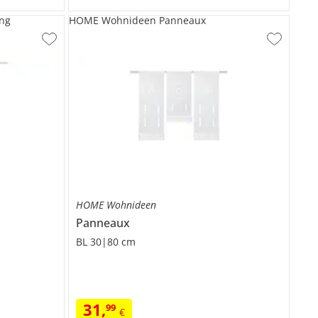
ng
HOME Wohnideen Panneaux
HOME Wohnideen
Panneaux
BL 30|80 cm
31
,
99
€