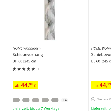
HOME Wohnideen
HOME Wohn
Schiebevorhang
Schiebevo
BH 60|245 cm
BL 60|245 
1
44
,
44
,
99
9
ab
€
ab
Weitere V
+
4
Lieferzeit: bis zu 7 Werktage
Lieferzeit: 