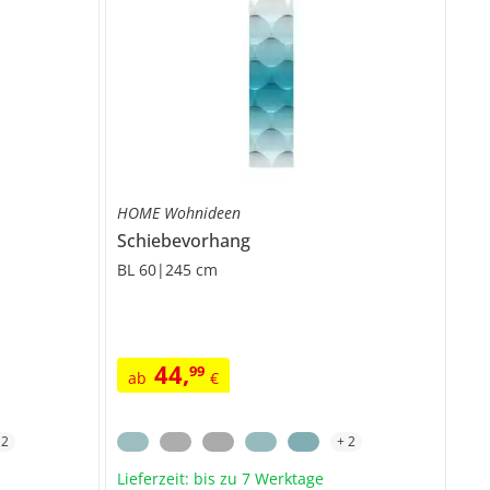
HOME Wohnideen
Schiebevorhang
BL 60|245 cm
44
,
99
ab
€
+
2
+
2
Lieferzeit: bis zu 7 Werktage