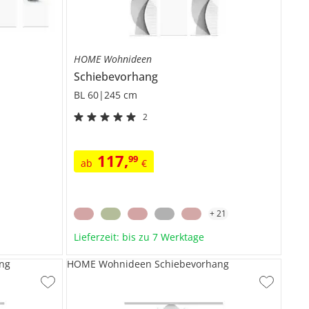
HOME Wohnideen
Schiebevorhang
BL 60|245 cm
2
117
,
99
ab
€
+
21
Lieferzeit: bis zu 7 Werktage
ng
HOME Wohnideen Schiebevorhang