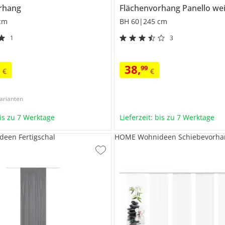
rhang
Flächenvorhang Panello we
cm
BH 60|245 cm
1
3
38
,
9
99
€
€
arianten
bis zu 7 Werktage
Lieferzeit: bis zu 7 Werktage
een Fertigschal
HOME Wohnideen Schiebevorha