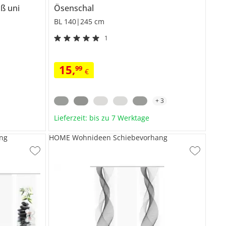
iß
uni
Ösenschal
BL 140|245 cm
1
15
,
99
€
+
3
Lieferzeit: bis zu 7 Werktage
ng
HOME Wohnideen Schiebevorhang