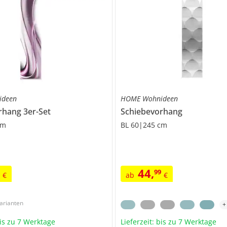
ideen
HOME Wohnideen
rhang 3er-Set
Schiebevorhang
cm
BL 60|245 cm
44
,
9
99
€
ab
€
arianten
bis zu 7 Werktage
Lieferzeit: bis zu 7 Werktage