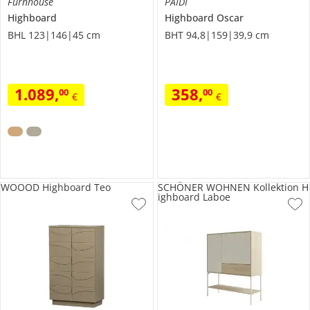
Furnhouse
PAIDI
Highboard
Highboard
Oscar
BHL 123|146|45 cm
BHT 94,8|159|39,9 cm
1.089
,
358
,
00
00
€
€
WOOOD Highboard Teo
SCHÖNER WOHNEN Kollektion H
ighboard Laboe