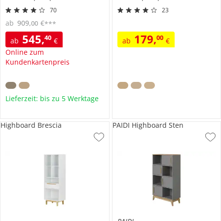
70
23
ab
909
,
€
00
***
545
,
179
,
40
00
ab
€
ab
€
Online zum
Kundenkartenpreis
Lieferzeit: bis zu 5 Werktage
Highboard Brescia
PAIDI Highboard Sten