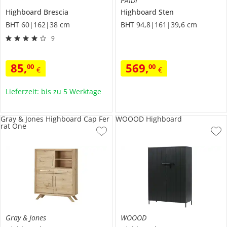
PAIDI
Highboard
Brescia
Highboard
Sten
BHT 60|162|38 cm
BHT 94,8|161|39,6 cm
9
85
,
569
,
00
00
€
€
Lieferzeit: bis zu 5 Werktage
Gray & Jones Highboard Cap Fer
WOOOD Highboard
rat One
Gray & Jones
WOOOD