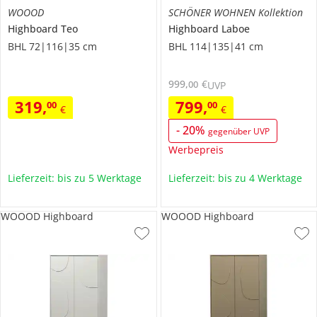
WOOOD
SCHÖNER WOHNEN Kollektion
Highboard
Teo
Highboard
Laboe
BHL 72|116|35 cm
BHL 114|135|41 cm
999
,
€
00
UVP
319
,
799
,
00
00
€
€
-
20
%
gegenüber UVP
Werbepreis
Lieferzeit: bis zu 5 Werktage
Lieferzeit: bis zu 4 Werktage
WOOOD Highboard
WOOOD Highboard