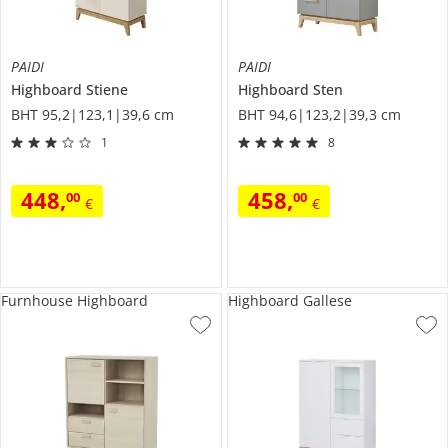
PAIDI
PAIDI
Highboard
Stiene
Highboard
Sten
BHT 95,2|123,1|39,6 cm
BHT 94,6|123,2|39,3 cm
1
8
448
,
458
,
00
00
€
€
Furnhouse Highboard
Highboard Gallese