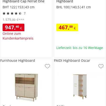
Highboard
Cap Ferrat One
Highboard
BHT 122|153|43 cm
BHL 100|140,5|41 cm
7
1.579
,
€
00
***
947
,
467
,
40
00
€
€
Online zum
Kundenkartenpreis
Lieferzeit: bis zu 16 Werktage
Furnhouse Highboard
PAIDI Highboard Oscar