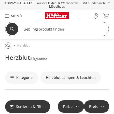
☀
40%*
auf
ALLES
– außer Elektro- & Werbeartikel – Mit Kundenkarte im
Möbelhaus
MENÜ
Herzblut
Herzblut
3 Ergebnisse
Kategorie
Herzblut Lampen & Leuchten
Sortieren & Filter
Farbe
Preis