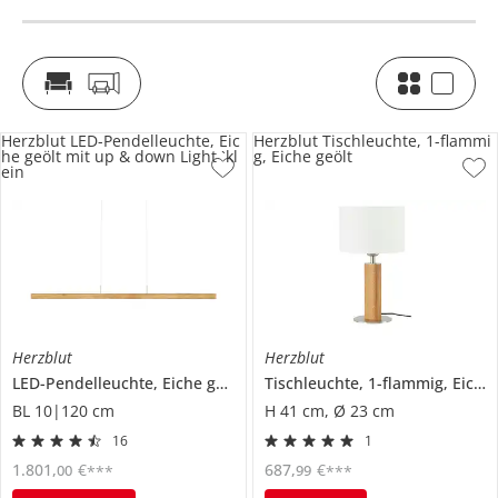
Herzblut LED-Pendelleuchte, Eic
Herzblut Tischleuchte, 1-flammi
he geölt mit up & down Light `kl
g, Eiche geölt
ein
Herzblut
Herzblut
LED-Pendelleuchte, Eiche geölt mit up & down Light `klein
Tischleuchte, 1-flammig, Eiche geölt
BL 10|120 cm
H 41 cm, Ø 23 cm
16
1
1.801
,
€
687
,
€
00
99
***
***