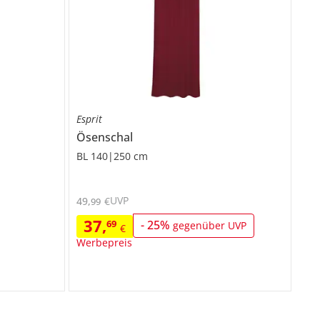
Esprit
Ösenschal
BL 140|250 cm
UVP
49
,
€
99
37
,
69
-
25
%
gegenüber UVP
€
Werbepreis