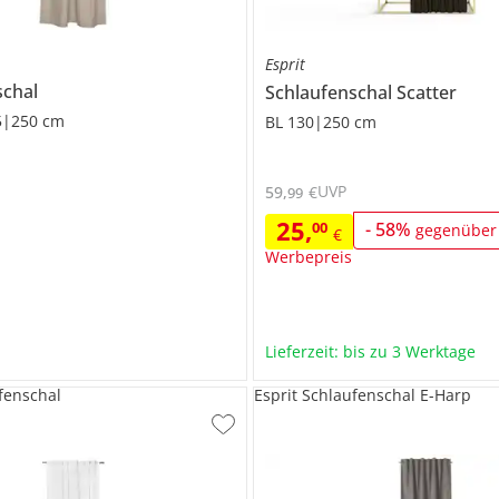
Esprit
schal
Schlaufenschal
Scatter
5|250 cm
BL 130|250 cm
UVP
59
,
€
99
25
,
00
-
58
%
gegenüber
€
Werbepreis
Lieferzeit: bis zu 3 Werktage
ufenschal
Esprit Schlaufenschal E-Harp