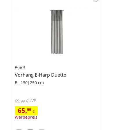
Esprit
Vorhang
E-Harp Duetto
BL 130|250 cm
UVP
69
,
€
99
65
,
99
€
Werbepreis