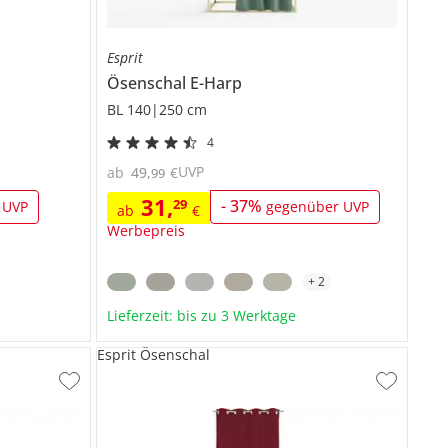
Esprit
Ösenschal
E-Harp
BL 140|250 cm
4
UVP
ab
49
,
€
99
31
,
29
-
37
%
 UVP
gegenüber UVP
ab
€
Werbepreis
+
2
Lieferzeit: bis zu 3 Werktage
Esprit Ösenschal