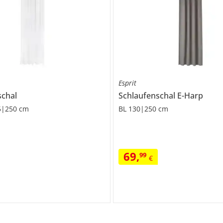
Esprit
schal
Schlaufenschal
E-Harp
5|250 cm
BL 130|250 cm
69
,
99
€