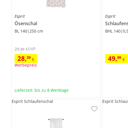
Esprit
Esprit
Ösenschal
Schlaufen
BL 140|250 cm
BHL 140|0,
UVP
29
,
€
99
28
,
49
,
39
99
€
€
Werbepreis
Lieferzeit: bis zu 8 Werktage
Esprit Schlaufenschal
Esprit Schla