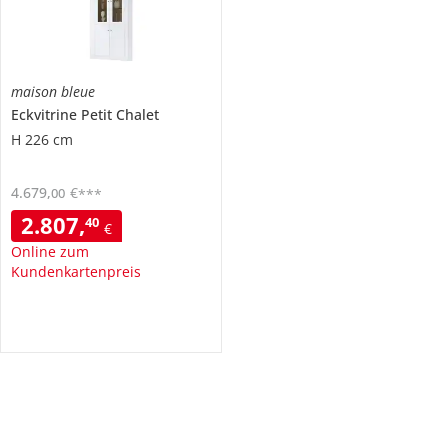
maison bleue
Eckvitrine
Petit Chalet
H 226 cm
4.679
,
€
00
***
2.807
,
40
€
Online zum
Kundenkartenpreis