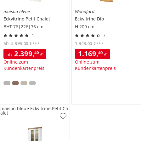
maison bleue
Woodford
Eckvitrine
Petit Chalet
Eckvitrine
Dio
BHT 76|226|76 cm
H 209 cm
1
7
ab
3.999
,
€
1.949
,
€
00
00
***
***
2.399
,
1.169
,
40
40
ab
€
€
Online zum
Online zum
Kundenkartenpreis
Kundenkartenpreis
maison bleue Eckvitrine Petit Ch
alet