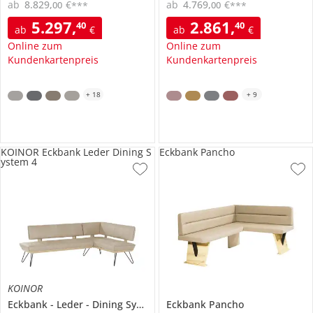
ab
8.829
,
€
ab
4.769
,
€
00
00
***
***
5.297
,
2.861
,
40
40
ab
€
ab
€
Online zum
Online zum
Kundenkartenpreis
Kundenkartenpreis
+
18
+
9
KOINOR Eckbank Leder Dining S
Eckbank Pancho
ystem 4
KOINOR
Eckbank
Leder
Dining System 4
Eckbank
Pancho