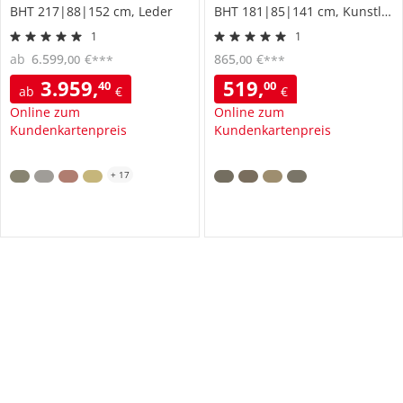
BHT 217|88|152 cm, Leder
BHT 181|85|141 cm, Kunstleder
1
1
ab
6.599
,
€
865
,
€
00
00
***
***
3.959
,
519
,
40
00
ab
€
€
Online zum
Online zum
Kundenkartenpreis
Kundenkartenpreis
+
17