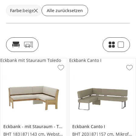
Farbe
:
beige
Alle zurücksetzen
Eckbank mit Stauraum Toledo
Eckbank Canto I
Eckbank
mit Stauraum
Toledo
Eckbank
Canto I
BHT 183|87|143 cm, Webstoff
BHT 203|87|157 cm, Mikrofaser