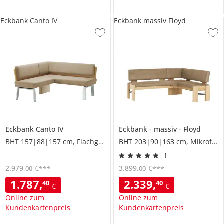
Eckbank Canto IV
Eckbank massiv Floyd
Eckbank
Canto IV
Eckbank
massiv
Floyd
BHT 157|88|157 cm, Flachgewebe
BHT 203|90|163 cm, Mikrofaser
1
2.979
,
€
3.899
,
€
00
00
***
***
1.787
,
2.339
,
40
40
€
€
Online zum
Online zum
Kundenkartenpreis
Kundenkartenpreis