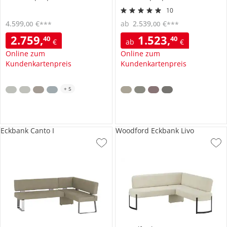
10
4.599
,
€
ab
2.539
,
€
00
00
***
***
2.759
,
1.523
,
40
40
€
ab
€
Online zum
Online zum
Kundenkartenpreis
Kundenkartenpreis
+
5
Eckbank Canto I
Woodford Eckbank Livo