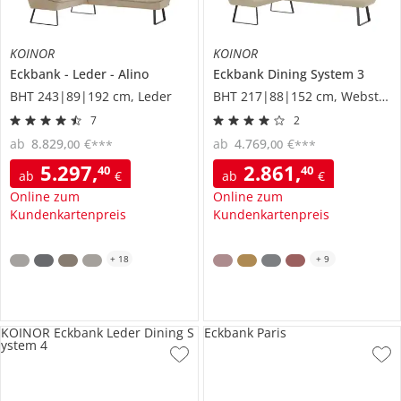
KOINOR
KOINOR
Eckbank
Leder
Alino
Eckbank
Dining System 3
BHT 243|89|192 cm, Leder
BHT 217|88|152 cm, Webstoff
7
2
ab
8.829
,
€
ab
4.769
,
€
00
00
***
***
5.297
,
2.861
,
40
40
ab
€
ab
€
Online zum
Online zum
Kundenkartenpreis
Kundenkartenpreis
+
18
+
9
KOINOR Eckbank Leder Dining S
Eckbank Paris
ystem 4