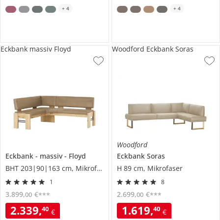
+
4
+
4
Eckbank massiv Floyd
Woodford Eckbank Soras
Woodford
Eckbank
massiv
Floyd
Eckbank
Soras
BHT 203|90|163 cm, Mikrofaser
H 89 cm, Mikrofaser
1
8
3.899
,
€
2.699
,
€
00
00
***
***
2.339
,
1.619
,
40
40
€
€