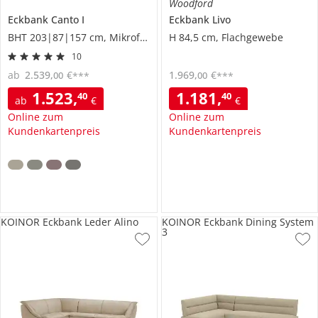
Woodford
Eckbank
Canto I
Eckbank
Livo
BHT 203|87|157 cm, Mikrofaser
H 84,5 cm, Flachgewebe
10
ab
2.539
,
€
1.969
,
€
00
00
***
***
1.523
,
1.181
,
40
40
ab
€
€
Online zum
Online zum
Kundenkartenpreis
Kundenkartenpreis
KOINOR Eckbank Leder Alino
KOINOR Eckbank Dining System
3