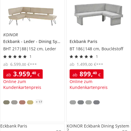
KOINOR
Eckbank
Leder
Dining System 4
Eckbank
Paris
BHT 217|88|152 cm, Leder
BT 186|148 cm, Boucléstoff
1
1
ab
6.599
,
€
ab
1.499
,
€
00
00
***
***
3.959
,
899
,
40
40
ab
€
ab
€
Online zum
Online zum
Kundenkartenpreis
Kundenkartenpreis
+
17
Eckbank Paris
KOINOR Eckbank Dining System
2