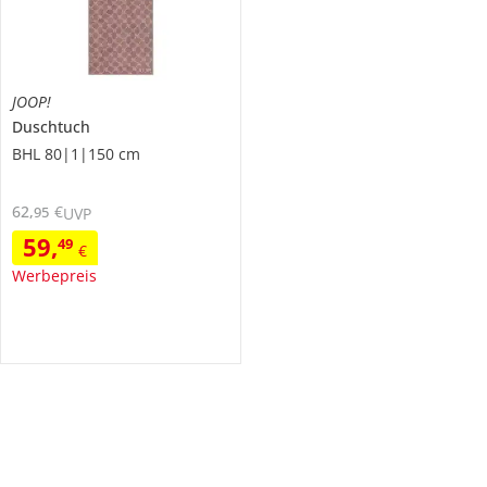
JOOP!
Duschtuch
BHL 80|1|150 cm
62
,
€
95
UVP
59
,
49
€
Werbepreis