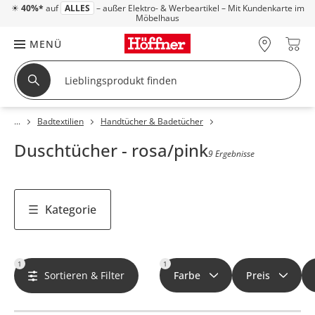
☀
40%*
auf
ALLES
– außer Elektro- & Werbeartikel – Mit Kundenkarte im
Möbelhaus
MENÜ
Badtextilien
Handtücher & Badetücher
Duschtücher - rosa/pink
9 Ergebnisse
Kategorie
1
1
Sortieren & Filter
Farbe
Preis