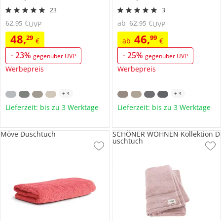
23
3
62
,
€
ab
62
,
€
95
95
UVP
UVP
48
,
46
,
29
99
€
ab
€
-
23
%
-
25
%
gegenüber UVP
gegenüber UVP
Werbepreis
Werbepreis
+
4
+
4
Lieferzeit: bis zu 3 Werktage
Lieferzeit: bis zu 3 Werktage
Möve Duschtuch
SCHÖNER WOHNEN Kollektion D
uschtuch