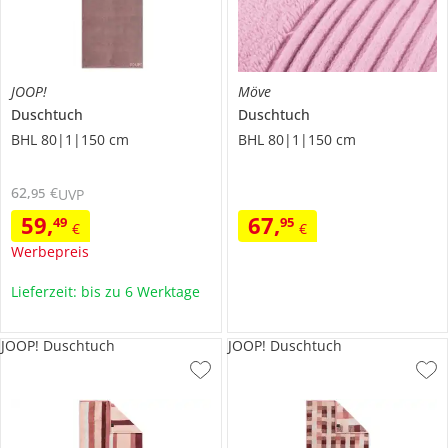
JOOP!
Möve
Duschtuch
Duschtuch
BHL 80|1|150 cm
BHL 80|1|150 cm
62
,
€
95
UVP
59
,
67
,
49
95
€
€
Werbepreis
Lieferzeit: bis zu 6 Werktage
JOOP! Duschtuch
JOOP! Duschtuch