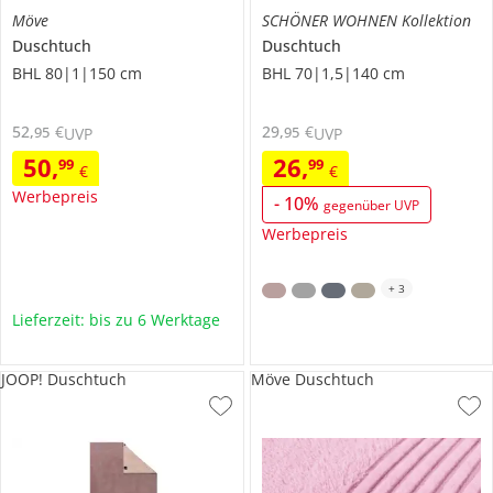
Möve
SCHÖNER WOHNEN Kollektion
Duschtuch
Duschtuch
BHL 80|1|150 cm
BHL 70|1,5|140 cm
52
,
€
29
,
€
95
95
UVP
UVP
50
,
26
,
99
99
€
€
Werbepreis
-
10
%
gegenüber UVP
Werbepreis
+
3
Lieferzeit: bis zu 6 Werktage
JOOP! Duschtuch
Möve Duschtuch