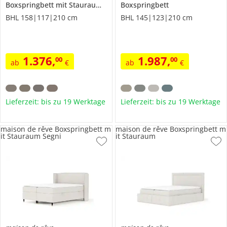
Boxspringbett mit Stauraum
Segni
Boxspringbett
BHL 158|117|210 cm
BHL 145|123|210 cm
1.376
,
1.987
,
00
00
ab
€
ab
€
Lieferzeit: bis zu 19 Werktage
Lieferzeit: bis zu 19 Werktage
maison de rêve Boxspringbett m
maison de rêve Boxspringbett m
it Stauraum Segni
it Stauraum