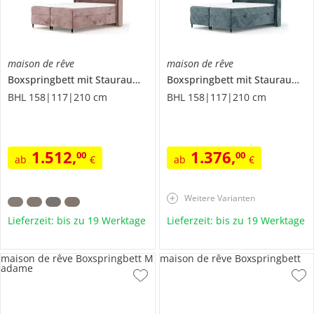
maison de rêve
maison de rêve
Boxspringbett mit Stauraum
Segni
Boxspringbett mit Stauraum
Se
BHL 158|117|210 cm
BHL 158|117|210 cm
1.512
,
1.376
,
00
00
ab
€
ab
€
Weitere Varianten
Lieferzeit: bis zu 19 Werktage
Lieferzeit: bis zu 19 Werktage
maison de rêve Boxspringbett M
maison de rêve Boxspringbett
adame