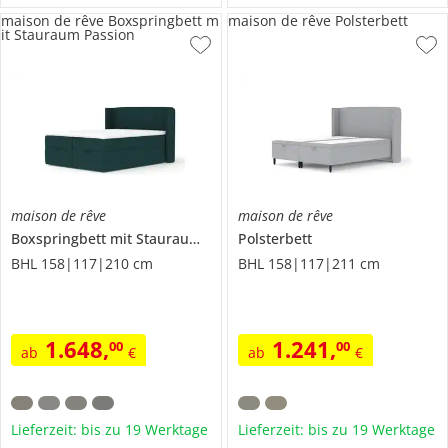
maison de rêve Boxspringbett m
maison de rêve Polsterbett
it Stauraum Passion
maison de rêve
maison de rêve
Boxspringbett mit Stauraum
Passion
Polsterbett
BHL 158|117|210 cm
BHL 158|117|211 cm
1.648
,
1.241
,
00
00
ab
€
ab
€
Lieferzeit: bis zu 19 Werktage
Lieferzeit: bis zu 19 Werktage