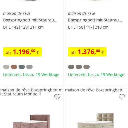
maison de rêve
maison de rêve
Boxspringbett mit Stauraum
Sansa
Boxspringbett mit Stauraum
Se
BHL 142|120|211 cm
BHL 158|117|210 cm
1.196
,
1.376
,
00
00
ab
€
ab
€
Lieferzeit: bis zu 19 Werktage
Lieferzeit: bis zu 19 Werktage
maison de rêve Boxspringbett m
maison de rêve Boxspringbett
it Stauraum Monpelli