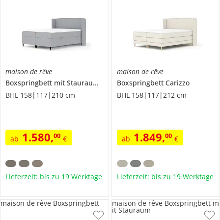
maison de rêve
maison de rêve
Boxspringbett mit Stauraum
Segni
Boxspringbett
Carizzo
BHL 158|117|210 cm
BHL 158|117|212 cm
1.580
,
1.849
,
00
00
ab
€
ab
€
Lieferzeit: bis zu 19 Werktage
Lieferzeit: bis zu 19 Werktage
maison de rêve Boxspringbett
maison de rêve Boxspringbett m
it Stauraum