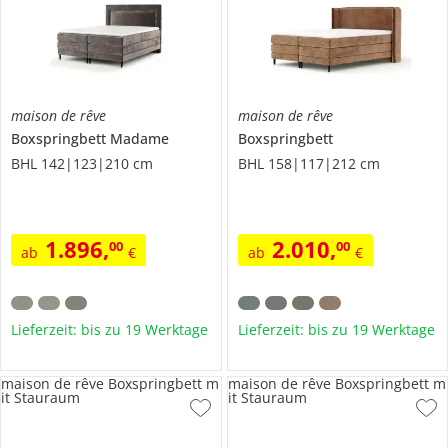
maison de rêve
maison de rêve
Boxspringbett
Madame
Boxspringbett
BHL 142|123|210 cm
BHL 158|117|212 cm
1.896
,
2.010
,
00
00
ab
€
ab
€
Lieferzeit: bis zu 19 Werktage
Lieferzeit: bis zu 19 Werktage
maison de rêve Boxspringbett m
maison de rêve Boxspringbett m
it Stauraum
it Stauraum