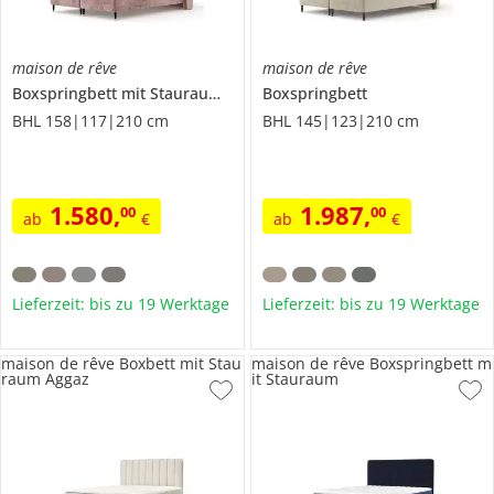
maison de rêve
maison de rêve
Boxspringbett mit Stauraum
Monpelli
Boxspringbett
BHL 158|117|210 cm
BHL 145|123|210 cm
1.580
,
1.987
,
00
00
ab
€
ab
€
Lieferzeit: bis zu 19 Werktage
Lieferzeit: bis zu 19 Werktage
maison de rêve Boxbett mit Stau
maison de rêve Boxspringbett m
raum Aggaz
it Stauraum