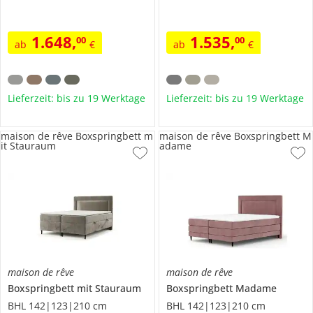
1.648
,
1.535
,
00
00
ab
€
ab
€
Lieferzeit: bis zu 19 Werktage
Lieferzeit: bis zu 19 Werktage
maison de rêve Boxspringbett m
maison de rêve Boxspringbett M
it Stauraum
adame
maison de rêve
maison de rêve
Boxspringbett mit Stauraum
Boxspringbett
Madame
BHL 142|123|210 cm
BHL 142|123|210 cm