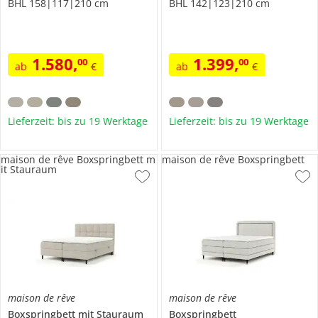
BHL 158|117|210 cm
BHL 142|123|210 cm
1.580
,
1.399
,
00
00
ab
€
ab
€
Lieferzeit: bis zu 19 Werktage
Lieferzeit: bis zu 19 Werktage
maison de rêve Boxspringbett m
maison de rêve Boxspringbett
it Stauraum
maison de rêve
maison de rêve
Boxspringbett mit Stauraum
Boxspringbett