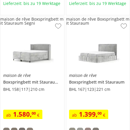
Lieferzeit: bis zu 19 Werktage
Lieferzeit: bis zu 19 Werktage
maison de rêve Boxspringbett m
maison de rêve Boxspringbett m
it Stauraum Segni
it Stauraum
maison de rêve
maison de rêve
Boxspringbett mit Stauraum
Segni
Boxspringbett mit Stauraum
BHL 158|117|210 cm
BHL 167|123|221 cm
1.580
,
1.399
,
00
00
ab
€
ab
€