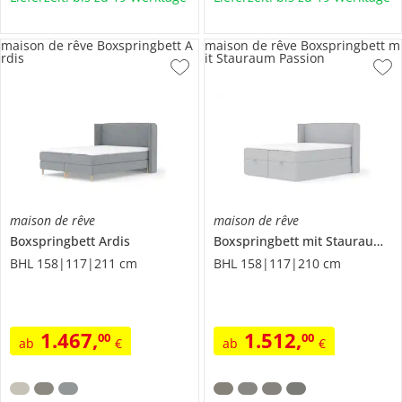
maison de rêve Boxspringbett A
maison de rêve Boxspringbett m
rdis
it Stauraum Passion
maison de rêve
maison de rêve
Boxspringbett
Ardis
Boxspringbett mit Stauraum
Pa
BHL 158|117|211 cm
BHL 158|117|210 cm
1.467
,
1.512
,
00
00
ab
€
ab
€