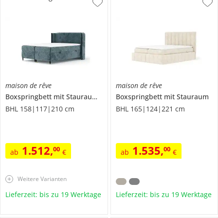
maison de rêve
maison de rêve
Boxspringbett mit Stauraum
Segni
Boxspringbett mit Stauraum
BHL 158|117|210 cm
BHL 165|124|221 cm
1.512
,
1.535
,
00
00
ab
€
ab
€
Weitere Varianten
Lieferzeit: bis zu 19 Werktage
Lieferzeit: bis zu 19 Werktage