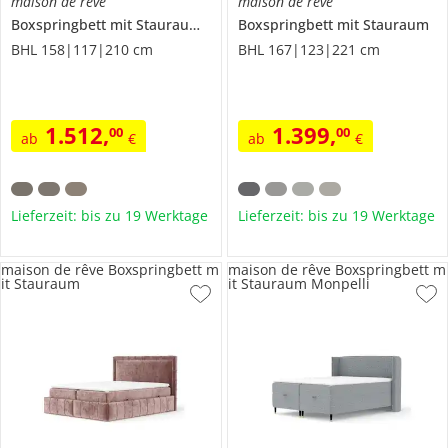
maison de rêve
maison de rêve
Boxspringbett mit Stauraum
Segni
Boxspringbett mit Stauraum
BHL 158|117|210 cm
BHL 167|123|221 cm
1.512
,
1.399
,
00
00
ab
€
ab
€
Lieferzeit: bis zu 19 Werktage
Lieferzeit: bis zu 19 Werktage
maison de rêve Boxspringbett m
maison de rêve Boxspringbett m
it Stauraum
it Stauraum Monpelli