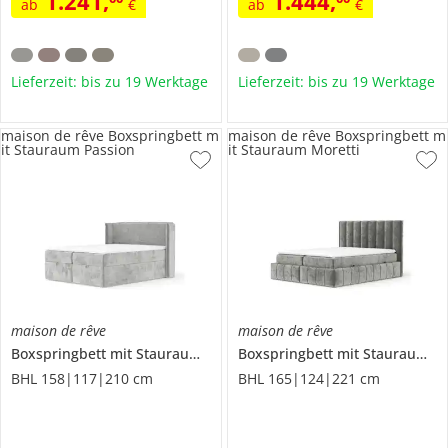
1.241
,
1.444
,
ab
€
ab
€
Lieferzeit: bis zu 19 Werktage
Lieferzeit: bis zu 19 Werktage
maison de rêve Boxspringbett m
maison de rêve Boxspringbett m
it Stauraum Passion
it Stauraum Moretti
maison de rêve
maison de rêve
Boxspringbett mit Stauraum
Passion
Boxspringbett mit Stauraum
Mo
BHL 158|117|210 cm
BHL 165|124|221 cm