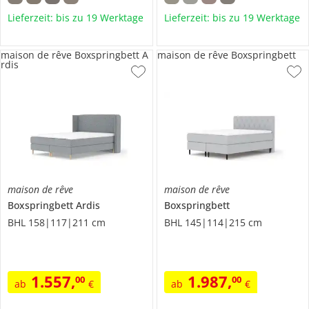
Lieferzeit: bis zu 19 Werktage
Lieferzeit: bis zu 19 Werktage
maison de rêve Boxspringbett A
maison de rêve Boxspringbett
rdis
maison de rêve
maison de rêve
Boxspringbett
Ardis
Boxspringbett
BHL 158|117|211 cm
BHL 145|114|215 cm
1.557
,
1.987
,
00
00
ab
€
ab
€