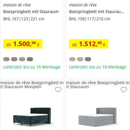
maison de rêve
maison de rêve
Boxspringbett mit Stauraum
Boxspringbett mit Stauraum
Mo
BHL 167|123|221 cm
BHL 158|117|210 cm
1.500
,
1.512
,
00
00
ab
€
ab
€
Lieferzeit: bis zu 19 Werktage
Lieferzeit: bis zu 19 Werktage
maison de rêve Boxspringbett m
maison de rêve Boxspringbett m
it Stauraum Monpelli
it Stauraum