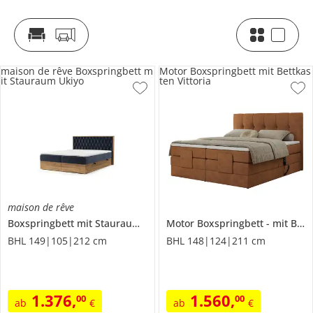
maison de rêve Boxspringbett m
Motor Boxspringbett mit Bettkas
it Stauraum Ukiyo
ten Vittoria
maison de rêve
Boxspringbett mit Stauraum
Ukiyo
Motor Boxspringbett
mit Bettkasten
BHL 149|105|212 cm
BHL 148|124|211 cm
1.376
,
1.560
,
00
00
ab
€
ab
€