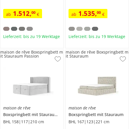
1.512
,
1.535
,
00
00
ab
€
ab
€
Lieferzeit: bis zu 19 Werktage
Lieferzeit: bis zu 19 Werktage
maison de rêve Boxspringbett m
maison de rêve Boxspringbett m
it Stauraum Passion
it Stauraum
maison de rêve
maison de rêve
Boxspringbett mit Stauraum
Passion
Boxspringbett mit Stauraum
BHL 158|117|210 cm
BHL 167|123|221 cm