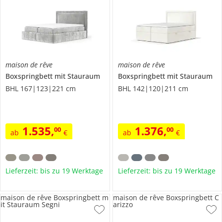
maison de rêve
maison de rêve
Boxspringbett mit Stauraum
Boxspringbett mit Stauraum
BHL 167|123|221 cm
BHL 142|120|211 cm
1.535
,
1.376
,
00
00
ab
€
ab
€
Lieferzeit: bis zu 19 Werktage
Lieferzeit: bis zu 19 Werktage
maison de rêve Boxspringbett m
maison de rêve Boxspringbett C
it Stauraum Segni
arizzo