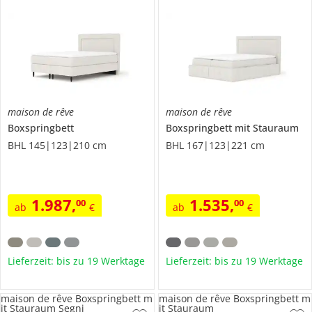
maison de rêve
maison de rêve
Boxspringbett
Boxspringbett mit Stauraum
BHL 145|123|210 cm
BHL 167|123|221 cm
1.987
,
1.535
,
00
00
ab
€
ab
€
Lieferzeit: bis zu 19 Werktage
Lieferzeit: bis zu 19 Werktage
maison de rêve Boxspringbett m
maison de rêve Boxspringbett m
it Stauraum Segni
it Stauraum