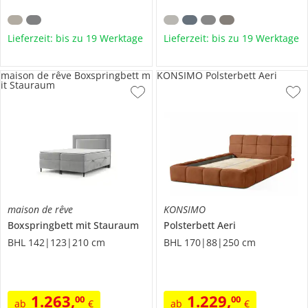
Lieferzeit: bis zu 19 Werktage
Lieferzeit: bis zu 19 Werktage
maison de rêve Boxspringbett m
KONSIMO Polsterbett Aeri
it Stauraum
maison de rêve
KONSIMO
Boxspringbett mit Stauraum
Polsterbett
Aeri
BHL 142|123|210 cm
BHL 170|88|250 cm
1.263
,
1.229
,
00
00
ab
€
ab
€