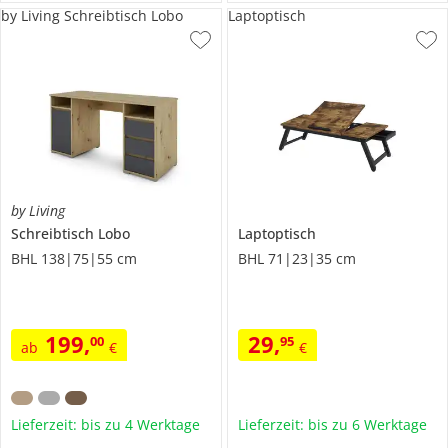
by Living Schreibtisch Lobo
Laptoptisch
by Living
Schreibtisch
Lobo
Laptoptisch
BHL 138|75|55 cm
BHL 71|23|35 cm
199
,
29
,
00
95
ab
€
€
Lieferzeit: bis zu 4 Werktage
Lieferzeit: bis zu 6 Werktage