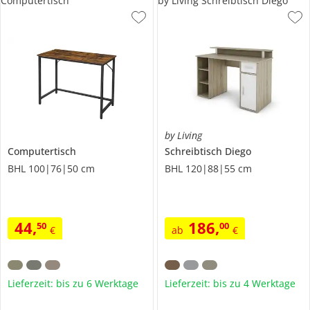
Computertisch
by Living Schreibtisch Diego
by Living
Computertisch
Schreibtisch
Diego
BHL 100|76|50 cm
BHL 120|88|55 cm
44
,
186
,
50
00
€
ab
€
Lieferzeit: bis zu 6 Werktage
Lieferzeit: bis zu 4 Werktage