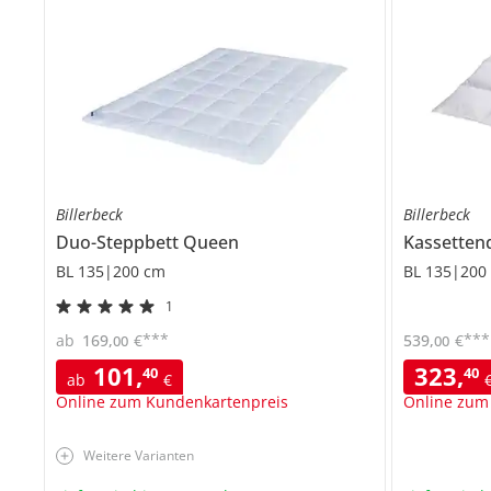
Billerbeck
Billerbeck
Duo-Steppbett
Queen
Kassette
BL 135|200 cm
BL 135|200
1
***
***
ab
169
,
€
539
,
€
00
00
101
,
323
,
40
40
ab
€
Online zum Kundenkartenpreis
Online zum
Weitere Varianten