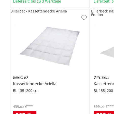
Lieferzeit: bis zu 3 Werktage
Lieferzeit: 
Billerbeck Kassettendecke Ariella
Billerbeck Ka
Edition
Billerbeck
Billerbeck
Kassettendecke
Ariella
Kassetten
BL 135|200 cm
BL 135|200
***
***
439
,
€
399
,
€
00
00
40
40