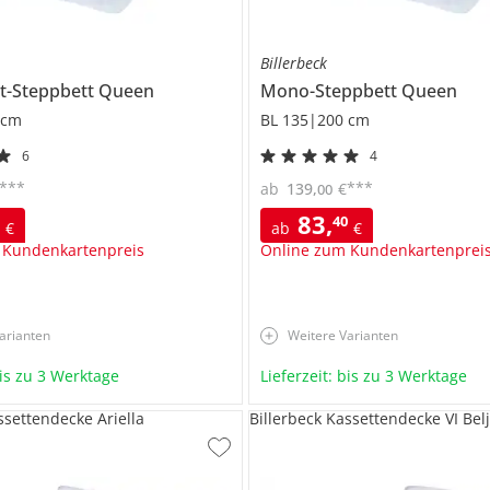
Billerbeck
ht-Steppbett
Queen
Mono-Steppbett
Queen
 cm
BL 135|200 cm
6
4
***
***
ab
139
,
€
00
83
,
0
40
€
ab
€
 Kundenkartenpreis
Online zum Kundenkartenprei
arianten
Weitere Varianten
bis zu 3 Werktage
Lieferzeit: bis zu 3 Werktage
ssettendecke Ariella
Billerbeck Kassettendecke VI Belj