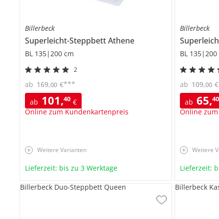
Billerbeck
Billerbeck
Superleicht-Steppbett
Athene
Superleic
BL 135|200 cm
BL 135|200
2
***
ab
169
,
€
ab
109
,
€
00
00
101
,
65
,
40
4
ab
€
ab
Online zum Kundenkartenpreis
Online zum
Weitere Varianten
Weitere V
Lieferzeit: bis zu 3 Werktage
Lieferzeit: 
Billerbeck Duo-Steppbett Queen
Billerbeck Ka