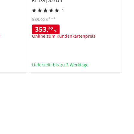
BL 135|200 cm
1
***
589
,
€
00
353
,
40
€
s
Online zum Kundenkartenpreis
Lieferzeit: bis zu 3 Werktage