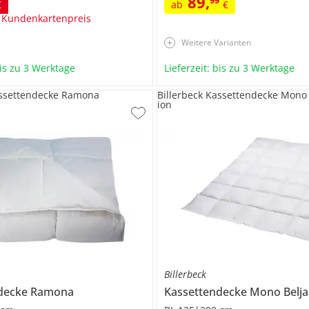
89
,
€
ab
€
 Kundenkartenpreis
Weitere Varianten
bis zu 3 Werktage
Lieferzeit: bis zu 3 Werktage
assettendecke Ramona
Billerbeck Kassettendecke Mono B
ion
Billerbeck
ndecke
Ramona
Kassettendecke Mono
Belja 