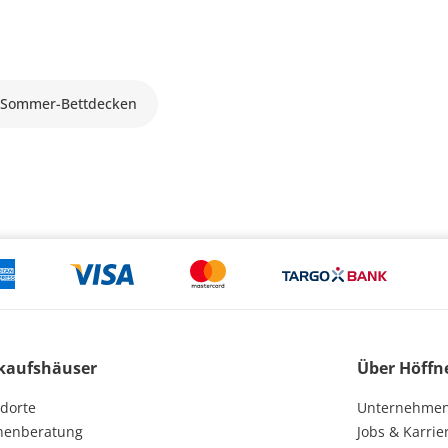
Sommer-Bettdecken
kaufshäuser
Über Höffn
dorte
Unternehme
henberatung
Jobs & Karrie