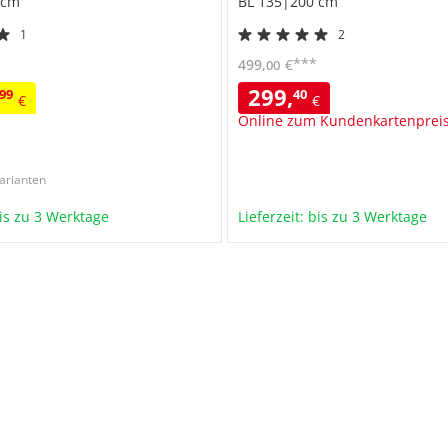
 cm
BL 135|200 cm
1
2
***
499
,
€
00
299
,
99
40
€
€
Online zum Kundenkartenprei
arianten
bis zu 3 Werktage
Lieferzeit: bis zu 3 Werktage