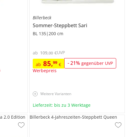
Billerbeck
Sommer-Steppbett
Sari
BL 135|200 cm
UVP
ab
109
,
€
00
85
,
99
-
21
%
gegenüber UVP
ab
€
s
Werbepreis
Weitere Varianten
Lieferzeit: bis zu 3 Werktage
a 2.0 Edition
Billerbeck 4-Jahreszeiten-Steppbett Queen