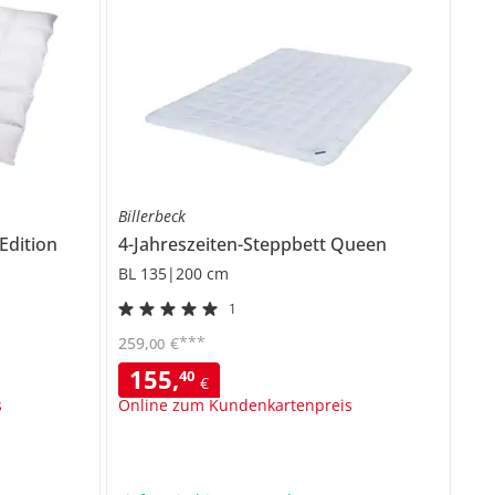
Billerbeck
 Edition
4-Jahreszeiten-Steppbett
Queen
BL 135|200 cm
1
***
259
,
€
00
155
,
40
€
s
Online zum Kundenkartenpreis