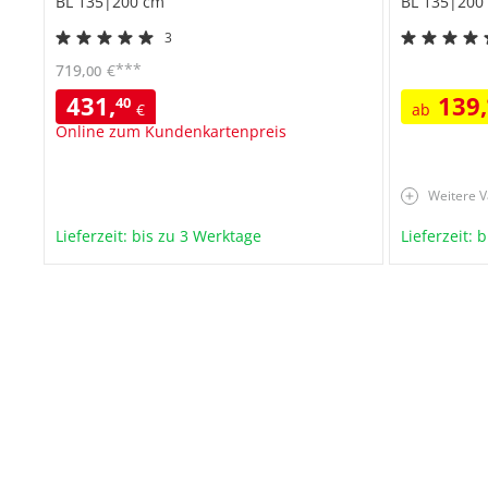
BL 135|200 cm
BL 135|200
3
***
719
,
€
00
431
,
139
,
40
€
ab
Online zum Kundenkartenpreis
Weitere V
Lieferzeit: bis zu 3 Werktage
Lieferzeit: 