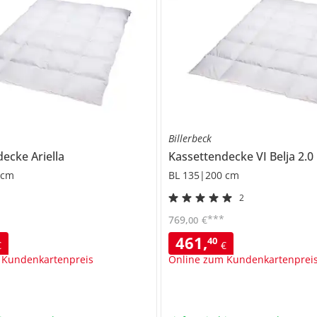
Billerbeck
ndecke
Ariella
Kassettendecke VI
Belja 2.0
 cm
BL 135|200 cm
2
***
769
,
€
00
461
,
40
€
€
 Kundenkartenpreis
Online zum Kundenkartenprei