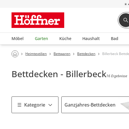
☀
Möbel
Garten
Küche
Haushalt
Bad
Heimtextilien
Bettwaren
Bettdecken
Billerbeck Bettd
Bettdecken - Billerbeck
16 Ergebnisse
Kategorie
Ganzjahres-Bettdecken