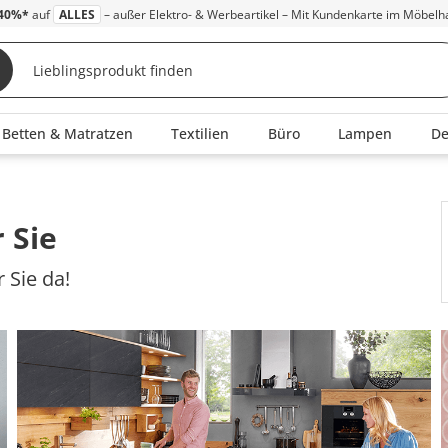
40%*
auf
ALLES
– außer Elektro- & Werbeartikel – Mit Kundenkarte im Möbelh
Betten & Matratzen
Textilien
Büro
Lampen
D
 Sie
 Sie da!