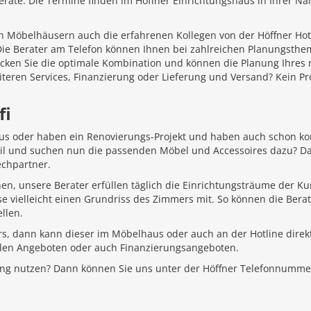
äte. Die Termine finden im Höffner Einrichtungshaus in Ihrer Näh
 Möbelhäusern auch die erfahrenen Kollegen von der Höffner Hotlin
 Die Berater am Telefon können Ihnen bei zahlreichen Planungsth
ecken Sie die optimale Kombination und können die Planung Ihr
iteren Services, Finanzierung oder Lieferung und Versand? Kein P
fi
aus oder haben ein Renovierungs-Projekt und haben auch schon k
Stil und suchen nun die passenden Möbel und Accessoires dazu? D
echpartner.
hen, unsere Berater erfüllen täglich die Einrichtungsträume der K
e vielleicht einen Grundriss des Zimmers mit. So können die Bera
llen.
rs, dann kann dieser im Möbelhaus oder auch an der Hotline direkt
ellen Angeboten oder auch Finanzierungsangeboten.
ung nutzen? Dann können Sie uns unter der Höffner Telefonnumme