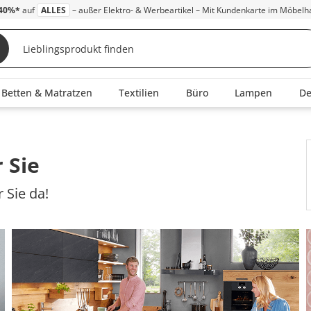
40%*
auf
ALLES
– außer Elektro- & Werbeartikel – Mit Kundenkarte im Möbelh
Betten & Matratzen
Textilien
Büro
Lampen
D
 Sie
 Sie da!