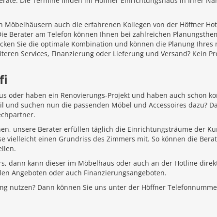
äte. Die Termine finden im Höffner Einrichtungshaus in Ihrer Näh
 Möbelhäusern auch die erfahrenen Kollegen von der Höffner Hotlin
 Die Berater am Telefon können Ihnen bei zahlreichen Planungsth
ecken Sie die optimale Kombination und können die Planung Ihr
iteren Services, Finanzierung oder Lieferung und Versand? Kein P
fi
aus oder haben ein Renovierungs-Projekt und haben auch schon k
Stil und suchen nun die passenden Möbel und Accessoires dazu? D
echpartner.
hen, unsere Berater erfüllen täglich die Einrichtungsträume der K
e vielleicht einen Grundriss des Zimmers mit. So können die Bera
llen.
rs, dann kann dieser im Möbelhaus oder auch an der Hotline direkt
ellen Angeboten oder auch Finanzierungsangeboten.
ung nutzen? Dann können Sie uns unter der Höffner Telefonnumme