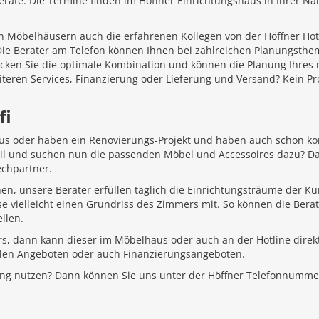
äte. Die Termine finden im Höffner Einrichtungshaus in Ihrer Näh
 Möbelhäusern auch die erfahrenen Kollegen von der Höffner Hotlin
 Die Berater am Telefon können Ihnen bei zahlreichen Planungsth
ecken Sie die optimale Kombination und können die Planung Ihr
iteren Services, Finanzierung oder Lieferung und Versand? Kein P
fi
aus oder haben ein Renovierungs-Projekt und haben auch schon k
Stil und suchen nun die passenden Möbel und Accessoires dazu? D
echpartner.
hen, unsere Berater erfüllen täglich die Einrichtungsträume der K
e vielleicht einen Grundriss des Zimmers mit. So können die Bera
llen.
rs, dann kann dieser im Möbelhaus oder auch an der Hotline direkt
ellen Angeboten oder auch Finanzierungsangeboten.
ung nutzen? Dann können Sie uns unter der Höffner Telefonnumme