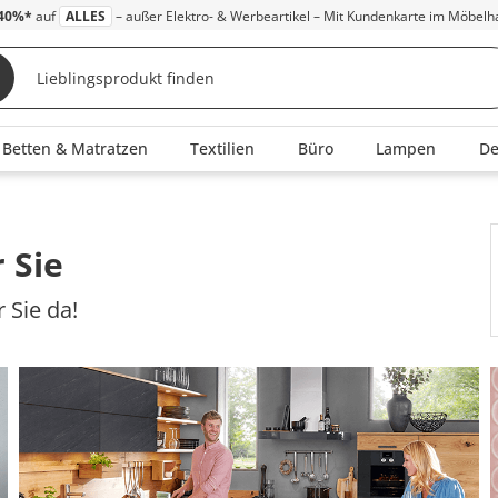
40%*
auf
ALLES
– außer Elektro- & Werbeartikel – Mit Kundenkarte im Möbelh
Betten & Matratzen
Textilien
Büro
Lampen
D
 Sie
 Sie da!