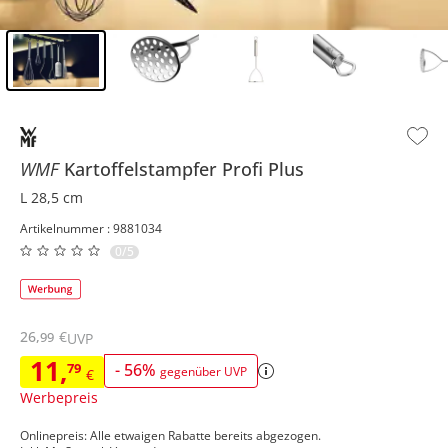
Inhalt der Seitenleiste überspringen - Zum Seitenende
WMF
Kartoffelstampfer
Profi Plus
L 28,5 cm
Artikelnummer : 9881034
0/5
26
,
€
99
UVP
11
,
79
-
56
%
gegenüber UVP
€
Werbepreis
Onlinepreis: Alle etwaigen Rabatte bereits abgezogen.