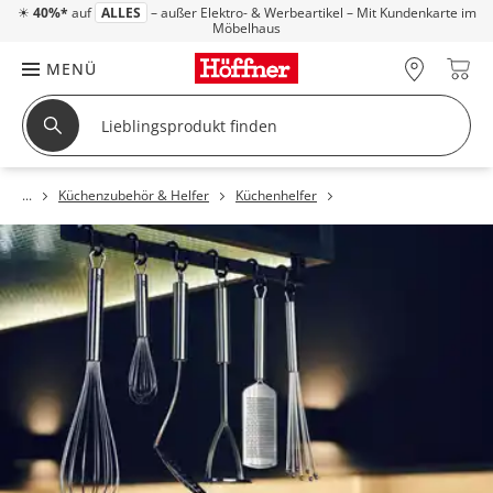
☀
40%*
auf
ALLES
– außer Elektro- & Werbeartikel – Mit Kundenkarte im
Möbelhaus
MENÜ
Küchenzubehör & Helfer
Küchenhelfer