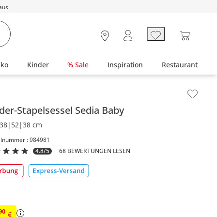
aus
eko
Kinder
% Sale
Inspiration
Restaurant
lt der Seitenleiste überspringen - Zum Seitenende
der-Stapelsessel
Sedia Baby
38|52|38 cm
elnummer : 984981
4.8/5
68 BEWERTUNGEN LESEN
90
€