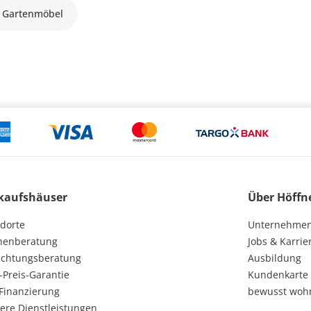
 Gartenmöbel
kaufshäuser
Über Höffn
dorte
Unternehme
henberatung
Jobs & Karrie
ichtungsberatung
Ausbildung
-Preis-Garantie
Kundenkarte
Finanzierung
bewusst woh
ere Dienstleistungen