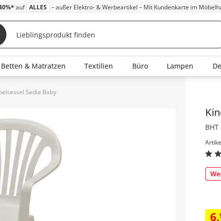
40%*
auf
ALLES
– außer Elektro- & Werbeartikel – Mit Kundenkarte im Möbelh
Betten & Matratzen
Textilien
Büro
Lampen
D
pelsessel Sedia Baby
Inha
Kin
BHT 
Artik
6
,