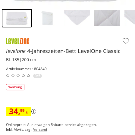
Inhalt der Seitenleiste überspringen - Zum Seitenende
levelone
4-Jahreszeiten-Bett
LevelOne Classic
BL 135|200 cm
Artikelnummer : 804849
0/5
34
,
99
€
Onlinepreis: Alle etwaigen Rabatte bereits abgezogen.
Inkl. MwSt. zzgl.
Versand