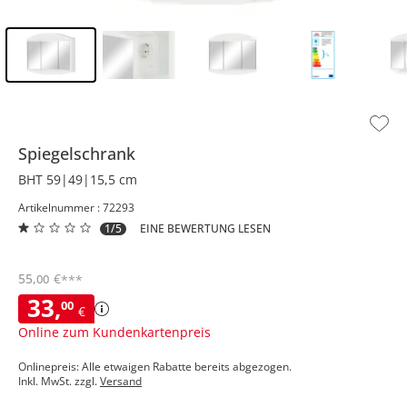
Inhalt der Seitenleiste überspringen - Zum Seitenende
Spiegelschrank
BHT 59|49|15,5 cm
Artikelnummer : 72293
1/5
EINE BEWERTUNG LESEN
55
,
€
00
***
33
,
00
€
Online zum Kundenkartenpreis
Onlinepreis: Alle etwaigen Rabatte bereits abgezogen.
Inkl. MwSt. zzgl.
Versand