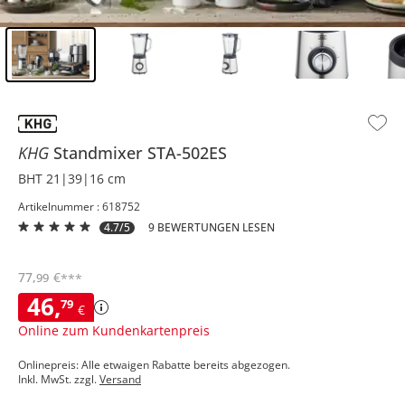
Inhalt der Seitenleiste überspringen - Zum Seitenende
KHG
Standmixer
STA-502ES
BHT 21|39|16 cm
Artikelnummer : 618752
4.7/5
9 BEWERTUNGEN LESEN
77
,
€
99
***
46
,
79
€
Online zum Kundenkartenpreis
Onlinepreis: Alle etwaigen Rabatte bereits abgezogen.
Inkl. MwSt. zzgl.
Versand