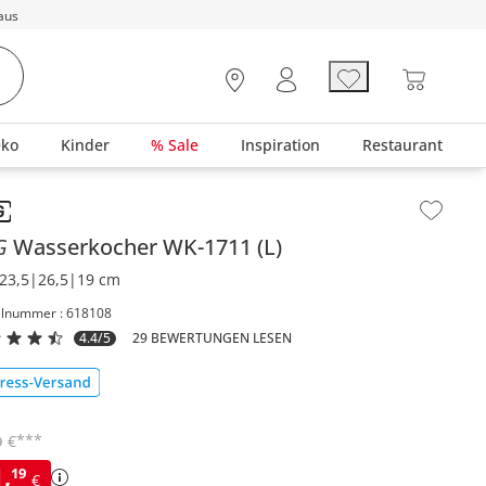
aus
eko
Kinder
% Sale
Inspiration
Restaurant
lt der Seitenleiste überspringen - Zum Seitenende
G
Wasserkocher
WK-1711 (L)
23,5|26,5|19 cm
elnummer : 618108
4.4/5
29 BEWERTUNGEN LESEN
***
€
9
1
,
19
€