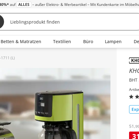
40%*
auf
ALLES
– außer Elektro- & Werbeartikel – Mit Kundenkarte im Möbelh
Betten & Matratzen
Textilien
Büro
Lampen
D
1711 (L)
Inha
KH
BHT 
Artik
51
,
9
3