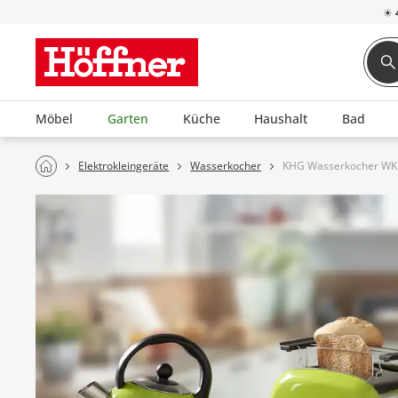
☀
Möbel
Garten
Küche
Haushalt
Bad
Elektrokleingeräte
Wasserkocher
KHG Wasserkocher WK-