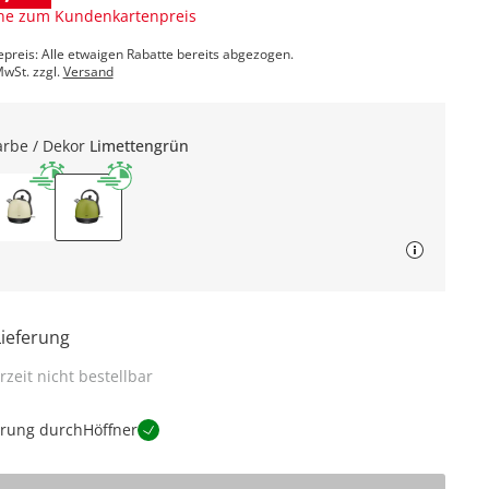
ne zum Kundenkartenpreis
epreis: Alle etwaigen Rabatte bereits abgezogen.
MwSt. zzgl.
Versand
arbe / Dekor
Limettengrün
Lieferung
rzeit nicht bestellbar
erung durch
Höffner