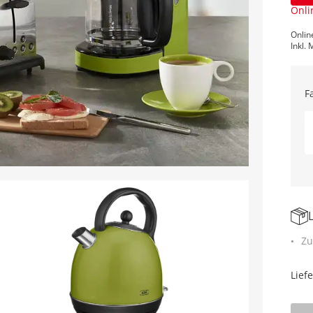
Onli
Onlin
Inkl. 
F
Zu
Lief