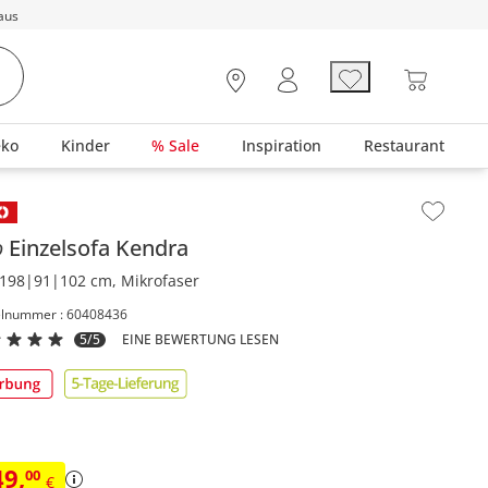
aus
eko
Kinder
% Sale
Inspiration
Restaurant
lt der Seitenleiste überspringen - Zum Seitenende
o
Einzelsofa
Kendra
198|91|102 cm, Mikrofaser
elnummer : 60408436
5/5
EINE BEWERTUNG LESEN
49
,
00
€