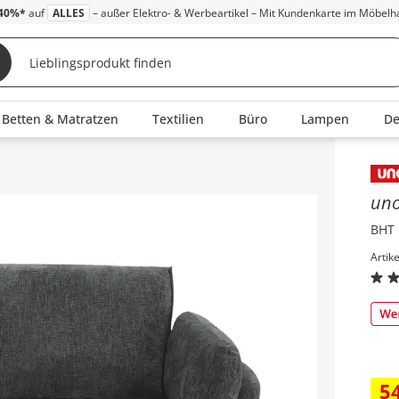
40%*
auf
ALLES
– außer Elektro- & Werbeartikel – Mit Kundenkarte im Möbelh
Betten & Matratzen
Textilien
Büro
Lampen
D
Inha
un
BHT 
Artik
5