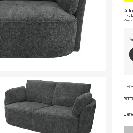
Onlin
Inkl. 
Monta
A
Lief
BITT
Lief