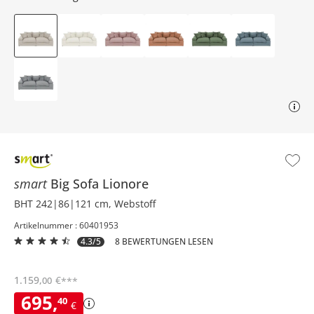
smart
Big Sofa
Lionore
BHT 242|86|121 cm, Webstoff
Artikelnummer : 60401953
4.3/5
8 BEWERTUNGEN LESEN
1.159
,
€
00
***
695
,
40
€