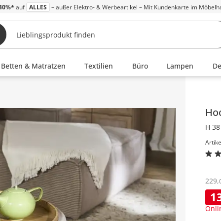
40%*
auf
ALLES
– außer Elektro- & Werbeartikel – Mit Kundenkarte im Möbelh
Betten & Matratzen
Textilien
Büro
Lampen
D
Inha
Ho
H 38
Artik
229
,
1
Onli