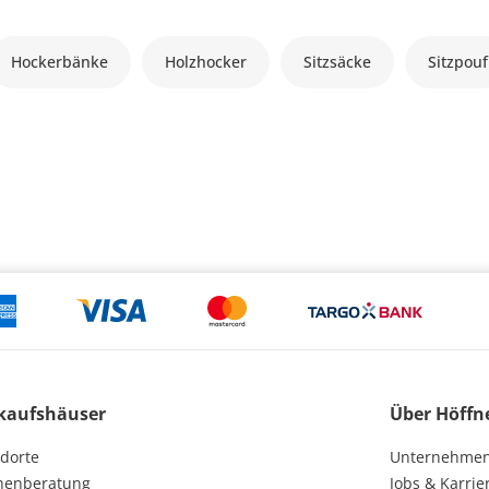
Hockerbänke
Holzhocker
Sitzsäcke
Sitzpouf
kaufshäuser
Über Höffn
dorte
Unternehme
henberatung
Jobs & Karrie