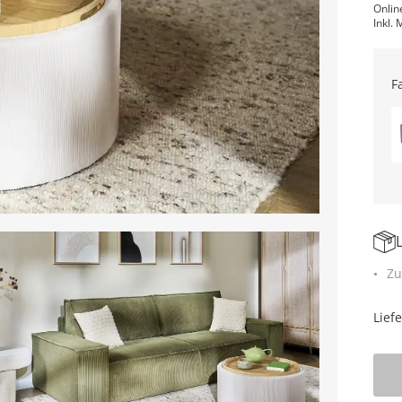
Onlin
Inkl. 
F
Zu
Lief