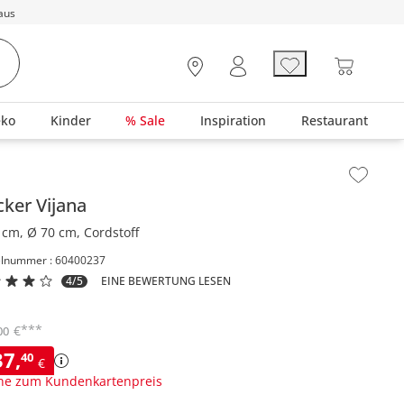
aus
eko
Kinder
% Sale
Inspiration
Restaurant
lt der Seitenleiste überspringen - Zum Seitenende
cker
Vijana
 cm, Ø 70 cm, Cordstoff
elnummer : 60400237
4/5
EINE BEWERTUNG LESEN
***
€
00
37
,
40
€
ne zum Kundenkartenpreis