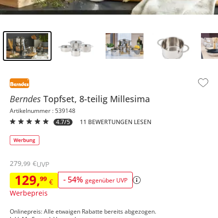
Inhalt der Seitenleiste überspringen - Zum Seitenende
Berndes
Topfset, 8-teilig
Millesima
Artikelnummer : 539148
4.7/5
11 BEWERTUNGEN LESEN
279
,
€
99
UVP
129
,
99
-
54
%
gegenüber UVP
€
Werbepreis
Onlinepreis: Alle etwaigen Rabatte bereits abgezogen.