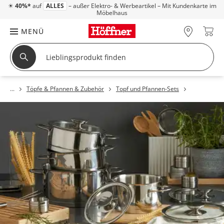
☀
40%*
auf
ALLES
– außer Elektro- & Werbeartikel – Mit Kundenkarte im
Möbelhaus
MENÜ
Töpfe & Pfannen & Zubehör
Topf und Pfannen-Sets