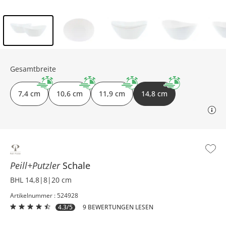
Inhalt der Seitenleiste überspringen - Zum Seitenende
Gesamtbreite
7,4 cm
10,6 cm
11,9 cm
14,8 cm
Peill+Putzler
Schale
BHL 14,8|8|20 cm
Artikelnummer : 524928
4.3/5
9 BEWERTUNGEN LESEN